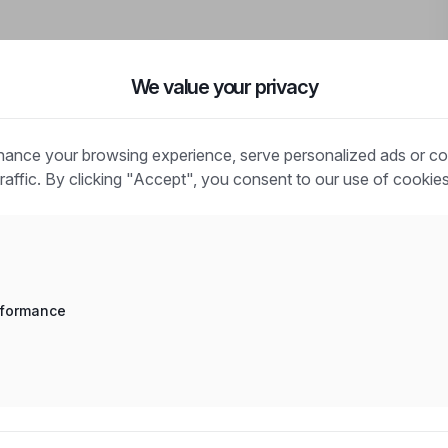
obsługi programów OFFICE, aktualne badania sanitarno-
We value your privacy
ance your browsing experience, serve personalized ads or co
a, powiat: hajnowski, woj: podlaskie
traffic. By clicking "Accept", you consent to our use of cookies
ny
y
rformance