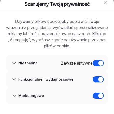
FAQ
Szanujemy Twoją prywatność
Zaloguj się
Zarejestruj się
Blog
Używamy plików cookie, aby poprawić Twoje
DLA PRACODAWCÓW
wrażenia z przeglądania, wyświetlać spersonalizowane
Dla pracodawców
Korzyści z publikacji
reklamy lub treści oraz analizować nasz ruch. Klikając
FAQ
„Akceptuję", wyrażasz zgodę na używanie przez nas
Zarejestruj się
plików cookie.
Blog dla pracodawców
O NAS
O nas
Zawsze aktywne
Niezbędne
Partnerzy
Kariera
Kontakt
Mapa strony
Funkcjonalne i wydajnościowe
Informacje korporacyjne
RODO w infoPraca.pl
JĘZYK
Marketingowe
Polski
DOŁĄCZ DO NAS