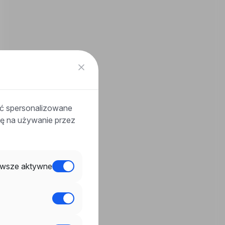
ać spersonalizowane
odę na używanie przez
wsze aktywne