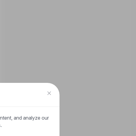
ntent, and analyze our
.