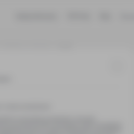
Szukaj ofert pracy
TOP Firmy
Blog
Dla p
66-600 Krosno Odrzańskie
anglista
jętne
eci w wieku przedszkolnym
cjalności wychowanie przedszkolne i nauczanie
kowe na poziomie B2 Zakres obowiązków: Zakres obowiązków:
ngielskiego dla dzieci w wieku przedszkolnym, sporządzanie