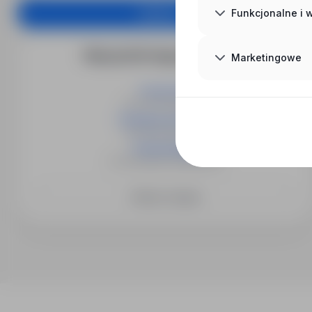
Aplikuj
Funkcjonalne i
Więcej ofert tego pracodawcy
Marketingowe
Psycholog
66-200 Świebodzin
Pedagog specjalny
66-200 Świebodzin
Tyflopedagog
31-152 Kraków-Śródmieście
Zobacz więcej