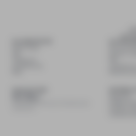
inf
wyszuki
DLA KANDYDATÓW
DLA PRACO
Pokaż oferty
Dla pracod
FAQ
Korzyści z pu
Zaloguj się
FAQ
Zarejestruj się
Zarejestruj s
Blog
Blog dla pr
DOŁĄCZ DO NAS
INFORMACJ
Regulamin
Polityka pry
© 2008–
2026
infoPraca.pl. Wszelkie prawa
Polityka coo
zastrzeżone.
Ustawienia 