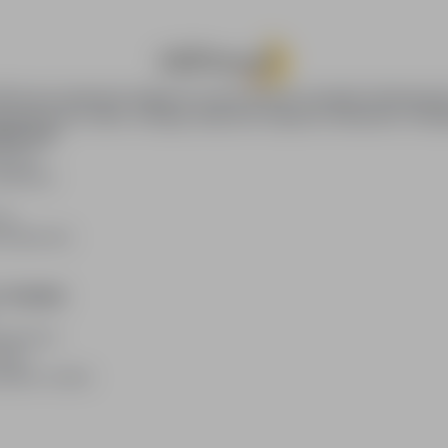
oPraca.pl zapewnia dostęp do nowoczesnych narzędzi rekrutacyjny
wania pracy online, oferując skuteczne wsparcie rekruterom i kan
DAWCÓW
awców
blikacji
ię
acodawców
E PRAWNE
watności
kies
plików cookie