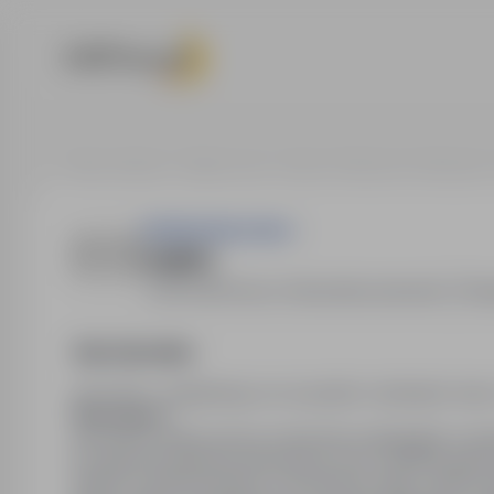
Strona główna
Oferty pracy
Nauka / Edukacja / Szkolenia
PRZEDSZKOLE NR 4
anglista
66-600 Krosno Odrzańskie
,
lubuskie
Obo
Opis stanowiska
nauczanie j. angielskiego we wszystkich oddziałach dzi
Wymagania:
ukończone studia wyższe na kierunku pedagogika w spe
początkowe/edukacja elementarna oraz certyfikat języ
opieka, przygotowywanie i prowadzenie zajęć z języka a