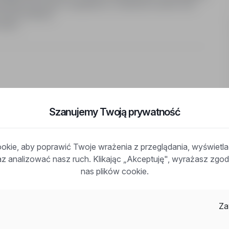
tywujący dla dzieci, współpraca z rodzicami uczniów oraz
ocesu edukacji;
adres:
Szanujemy Twoją prywatność
kie, aby poprawić Twoje wrażenia z przeglądania, wyświetl
lenia
raz analizować nasz ruch. Klikając „Akceptuję", wyrażasz zg
nas plików cookie.
godę na przetwarzanie moich danych osobowych zawartych w
 procesu rekrutacji zgodnie z ustawą z dnia 29 sierpnia 1997
016 r., poz. 922.)."
Za