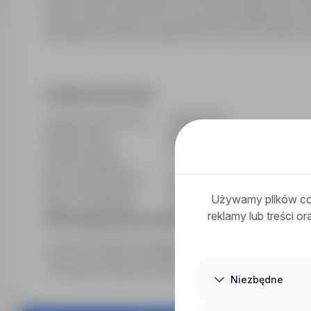
planów zajęć i prowadzenie ich w sposób atrakcyjny i mo
innymi nauczycielami w celu zapewnienia efektywnego pr
Wymagane dokumenty aplikacyjne prosimy przesyłać na 
Dodatkowe informacje
Ostatnia aktualizacja
09/07/2026
Wymiar etatu
Obojętne
Rodzaj umowy
Na czas nieokreślony
Liczba wakatów
1
Min. doświadczenie
Bez doświadczenia
Min. wykształcenie
Wyższe licencjackie
Używamy plików coo
Branża / kategoria
Praca Nauka / Edukacja / Szko
reklamy lub treści o
Informacja prawna pracodawcy
Prosimy o dopisanie następującej klauzuli: "Wyrażam z
mojej ofercie pracy dla potrzeb niezbędnych do realizacji
r. o ochronie danych osobowych (tekst jednolity: Dz. U. z 2
Niezbędne