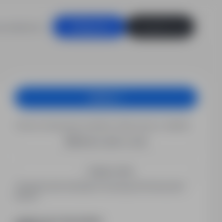
racodawców
Zaloguj się
Zarejestruj się
Aplikuj
Chcesz otrzymywać podobne oferty pracy e-mailem?
Utwórz alert e-mail
Zapisz mnie
Zarejestrowani kandydaci otrzymują informacje jako
pierwsi.