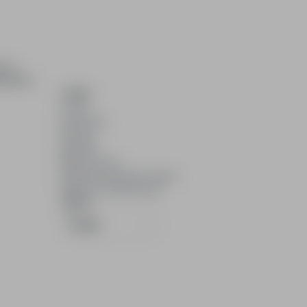
ch i
dydatom.
O NAS
O nas
Partnerzy
Kariera
Kontakt
Mapa strony
Informacje korporacyjne
RODO w infoPraca.pl
JĘZYK
Polski