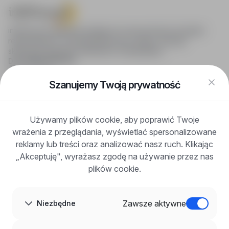
infoPraca.pl zapewnia dostęp do nowoczesnych narzędzi
rekrutacyjnych i wyszukiwania pracy online, oferując
skuteczne wsparcie rekruterom i kandydatom.
DLA KANDYDATÓW
Pokaż oferty
FAQ
Szanujemy Twoją prywatność
Zaloguj się
Zarejestruj się
Blog
Używamy plików cookie, aby poprawić Twoje
DLA PRACODAWCÓW
wrażenia z przeglądania, wyświetlać spersonalizowane
Dla pracodawców
Korzyści z publikacji
reklamy lub treści oraz analizować nasz ruch. Klikając
FAQ
„Akceptuję", wyrażasz zgodę na używanie przez nas
Zarejestruj się
plików cookie.
Blog dla pracodawców
O NAS
O nas
Zawsze aktywne
Niezbędne
Partnerzy
Kariera
Kontakt