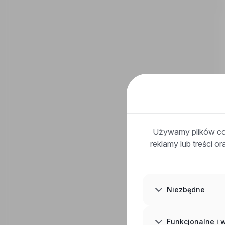
Używamy plików coo
reklamy lub treści o
Niezbędne
Funkcjonalne i