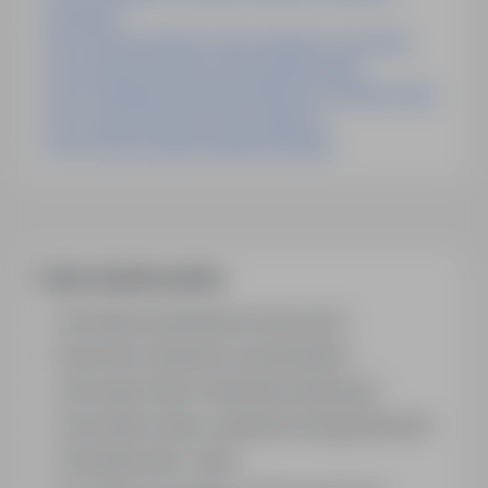
pomorskie
Praca Inżynier Budowy Dróg warminsko-mazurskie
Praca Inżynier Budowy Dróg swietokrzyskie
Praca Projektant Konstrukcji Stalowych swietokrzyskie
Praca Inżynier Budowy Dróg zagranica
Praca Inżynier Budowy Mostów lubuskie
Często zadawane pytania
Jak działa wyszukiwanie ofert pracy?
Czym różni się branża od stanowiska?
Jak szukać ofert w konkretnej lokalizacji?
Jak znaleźć oferty z podanym wynagrodzeniem?
Jak działa alert e-mail?