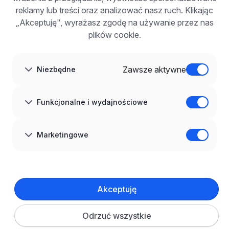
Korzyści z publikacji
reklamy lub treści oraz analizować nasz ruch. Klikając
FAQ
„Akceptuję", wyrażasz zgodę na używanie przez nas
Zarejestruj się
plików cookie.
Blog dla pracodawców
O NAS
O nas
Zawsze aktywne
Niezbędne
Partnerzy
Kariera
Kontakt
Mapa strony
Funkcjonalne i wydajnościowe
Informacje korporacyjne
RODO w infoPraca.pl
JĘZYK
Marketingowe
Polski
DOŁĄCZ DO NAS
© 2008–
2026
infoPraca.pl. Wszelkie prawa zastrzeżone.
Akceptuję
INFORMACJE PRAWNE
Regulamin
Polityka prywatności
Polityka cookies
Odrzuć wszystkie
Ustawienia plików cookie