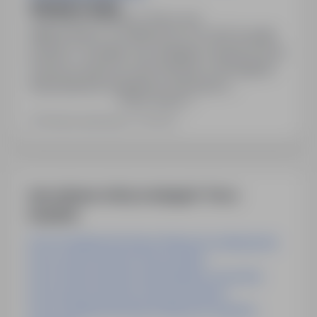
SPAWACZ (K/M)
Suwałki, podlaskie
Pełny etat
Miejsce pracy: ul. Szafirowa 14, 16-400 Suwałki,
powiat: m. Suwałki, woj: podlaskie. Rodzaj umowy:
Umowa o pracę na czas określony. Wymagania:
Wykształcenie zasadnicze zawodowe,
Pokaż więcej
doświadczenie w zawodzie spawacza co najmniej
1 rok, znajomość rysunku technicznego,
Ostatnia aktualizacja: 7 dni temu
uprawnienia do spawania metodą MAG (mile
widziane). Sposób aplikowania: bezpośrednio do
pracodawcy.
Inne ciekawe oferty w kategorii - Praca
inzynieria
Praca Projektant Konstrukcji Stalowych podkarpackie
Praca Inżynier Budowy Dróg opolskie
Praca Inżynier Budowy Dróg kujawsko-pomorskie
Praca Inżynier Budowy Dróg mazowieckie
Praca Projektant Konstrukcji Stalowych kujawsko-