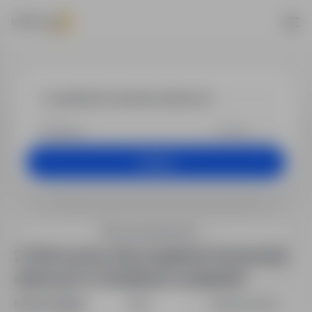
Praca - projek
+25 km
Szukaj
Filtry wyszukiwania
2 oferty pracy dla: projektant konstrukcji
stalowych w lokalizacji "podlaskie"
Sortuj według:
Data
Dopasowanie