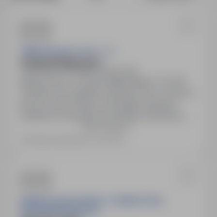
ZWM Dojnikowscy Sp. z o.o.
OSOBA SPAWAJĄCA
Suwałki, podlaskie
Pełny etat
Miejsce pracy: ul. Karola Majerskiego 8, 16-400
Suwałki, woj. podlaskie. Rodzaj umowy: Umowa o
pracę na okres próbny. Wymagana edukacja:
zasadnicze zawodowe lub średnie zawodowe.
Pokaż więcej
Wymagania: umiejętność czytania rysunków
technicznych oraz spawania metodą MIG/MAG.
Ostatnia aktualizacja: 44 dni temu
ROBUR POLSKA SPÓŁKA Z OGRANICZONĄ
ODPOWIEDZIALNOŚCIĄ