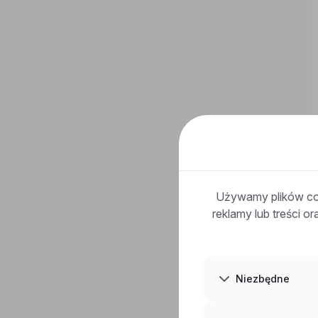
Używamy plików coo
reklamy lub treści o
Niezbędne