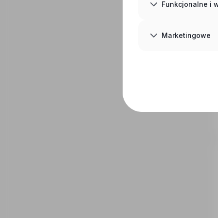
Funkcjonalne i
Marketingowe