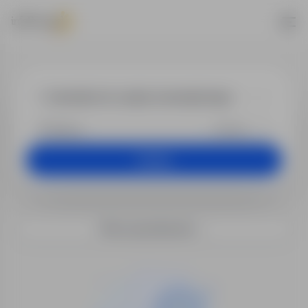
Praca - mened
+25 km
Szukaj
Filtry wyszukiwania