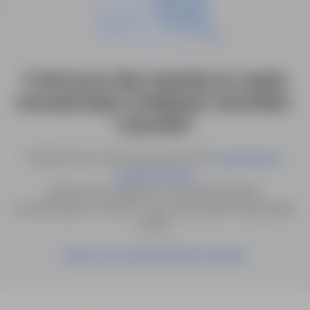
0 ofert pracy dla: menedżer ds. audytu
wewnętrznego w lokalizacji "warmińsko-
mazurskie"
Spróbuj innych słów kluczowych lub
wyszukiwanie
.
zaawansowane
Możesz też zapisać to wyszukiwanie jako
powiadomienie, a damy Ci znać, gdy pojawi się pasująca
oferta.
Zapisz się na powiadomienia mailowe