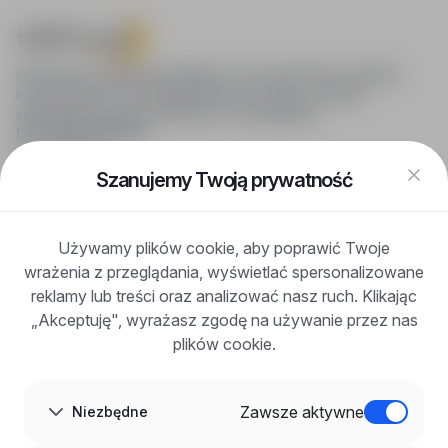
infoPraca.pl zapewnia dostęp do nowoczesnych narzędzi
rekrutacyjnych i wyszukiwania pracy online, oferując
skuteczne wsparcie rekruterom i kandydatom.
DLA KANDYDATÓW
Pokaż oferty
FAQ
Szanujemy Twoją prywatność
Zaloguj się
Zarejestruj się
Blog
Używamy plików cookie, aby poprawić Twoje
DLA PRACODAWCÓW
wrażenia z przeglądania, wyświetlać spersonalizowane
Dla pracodawców
Korzyści z publikacji
reklamy lub treści oraz analizować nasz ruch. Klikając
FAQ
„Akceptuję", wyrażasz zgodę na używanie przez nas
Zarejestruj się
plików cookie.
Blog dla pracodawców
O NAS
O nas
Zawsze aktywne
Niezbędne
Partnerzy
Kariera