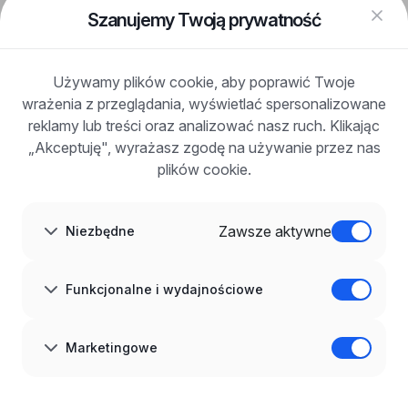
FAQ
Szanujemy Twoją prywatność
Zaloguj się
Zarejestruj się
Blog
Używamy plików cookie, aby poprawić Twoje
DLA PRACODAWCÓW
wrażenia z przeglądania, wyświetlać spersonalizowane
Dla pracodawców
Korzyści z publikacji
reklamy lub treści oraz analizować nasz ruch. Klikając
FAQ
„Akceptuję", wyrażasz zgodę na używanie przez nas
Zarejestruj się
plików cookie.
Blog dla pracodawców
O NAS
O nas
Zawsze aktywne
Niezbędne
Partnerzy
Kariera
Kontakt
Mapa strony
Funkcjonalne i wydajnościowe
Informacje korporacyjne
RODO w infoPraca.pl
JĘZYK
Marketingowe
Polski
DOŁĄCZ DO NAS