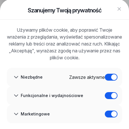
Pokaż oferty
FAQ
Szanujemy Twoją prywatność
Zaloguj się
Zarejestruj się
Blog
Używamy plików cookie, aby poprawić Twoje
DLA PRACODAWCÓW
wrażenia z przeglądania, wyświetlać spersonalizowane
Dla pracodawców
Korzyści z publikacji
reklamy lub treści oraz analizować nasz ruch. Klikając
FAQ
„Akceptuję", wyrażasz zgodę na używanie przez nas
Zarejestruj się
plików cookie.
Blog dla pracodawców
O NAS
O nas
Zawsze aktywne
Niezbędne
Partnerzy
Kariera
Kontakt
Mapa strony
Funkcjonalne i wydajnościowe
Informacje korporacyjne
RODO w infoPraca.pl
JĘZYK
Marketingowe
Polski