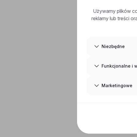
Używamy plików coo
reklamy lub treści o
Niezbędne
Funkcjonalne i
Marketingowe