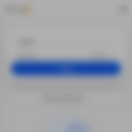
Praca - kelner,
+25 km
Szukaj
Filtry wyszukiwania