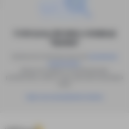
0 ofert pracy dla: kelner w lokalizacji
"lubelskie"
Spróbuj innych słów kluczowych lub
wyszukiwanie
.
zaawansowane
Możesz też zapisać to wyszukiwanie jako
powiadomienie, a damy Ci znać, gdy pojawi się pasująca
oferta.
Zapisz się na powiadomienia mailowe