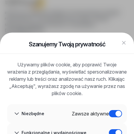
infoPraca.pl zapewnia dostęp do nowoczesnych narzędzi
rekrutacyjnych i wyszukiwania pracy online, oferując
skuteczne wsparcie rekruterom i kandydatom.
DLA KANDYDATÓW
Pokaż oferty
FAQ
Szanujemy Twoją prywatność
Zaloguj się
Zarejestruj się
Blog
Używamy plików cookie, aby poprawić Twoje
DLA PRACODAWCÓW
wrażenia z przeglądania, wyświetlać spersonalizowane
Dla pracodawców
Korzyści z publikacji
reklamy lub treści oraz analizować nasz ruch. Klikając
FAQ
„Akceptuję", wyrażasz zgodę na używanie przez nas
Zarejestruj się
plików cookie.
Blog dla pracodawców
O NAS
O nas
Zawsze aktywne
Niezbędne
Partnerzy
Kariera
Kontakt
Mapa strony
Funkcjonalne i wydajnościowe