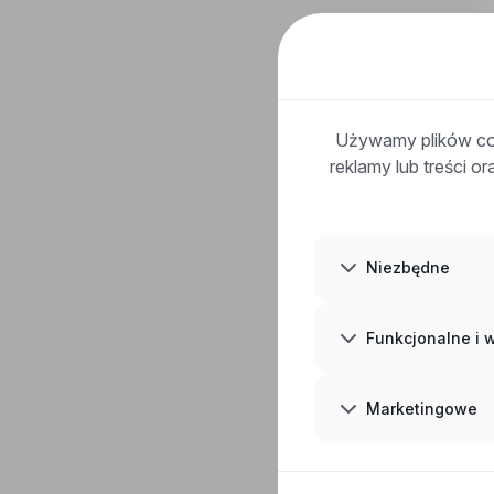
Używamy plików coo
reklamy lub treści o
Niezbędne
Funkcjonalne i
Marketingowe