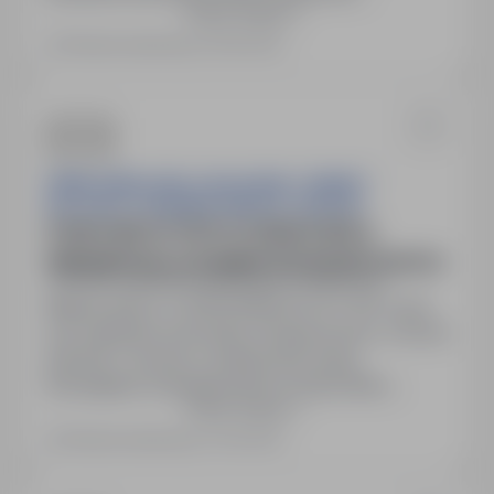
Pokaż więcej
(wymagany staż - lata: 0, miesiące: 6)Pozostałe
wymagania:doświadczenie 6 miesięcy Zgodnie z
Ostatnia aktualizacja: 28 dni temu
wymogami Kodeksu Pracy oferty pracy są
neutralne pod względem płci kandydatów.
Nazewnictwo stanowisk pracy stosuje się na
podstawie aktualnej Klasyfikacji…
FIRMA HANDLOWO-USŁUGOWA "TASMET"
WOJCIECH TASIEMSKI IMPORT-EKSPORT
POMOCNIK DO PRZYUCZENIA/CIEŚLA
PREFABRYKACJI ELEMENTÓW ŻELBETOWYCH
Toruń, kujawsko-pomorskie
Pełny etat
Miejsce pracy: ul. WAPIENNA 50, 87-100 Toruń,
woj. kujawsko-pomorskie. Rodzaj umowy: Umowa
zlecenie / Umowa o świadczenie usług.
Wymagania: doświadczenie na stanowisku
Pokaż więcej
cieśli/zbrojarza, brak lub niepełne podstawowe
wykształcenie.
Ostatnia aktualizacja: 42 dni temu