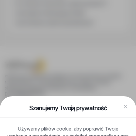
Co oznacza oznaczenie „Sponsorowana"?
Jak zapisać interesującą ofertę?
Jak sortować wyniki wyszukiwania?
infoPraca.pl zapewnia dostęp do nowoczesnych narzędzi
rekrutacyjnych i wyszukiwania pracy online, oferując
skuteczne wsparcie rekruterom i kandydatom.
DLA KANDYDATÓW
Pokaż oferty
FAQ
Szanujemy Twoją prywatność
Zaloguj się
Zarejestruj się
Blog
Używamy plików cookie, aby poprawić Twoje
DLA PRACODAWCÓW