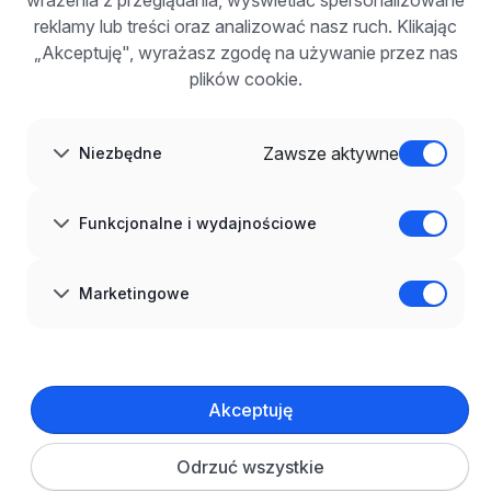
wrażenia z przeglądania, wyświetlać spersonalizowane
Dla pracodawców
Korzyści z publikacji
reklamy lub treści oraz analizować nasz ruch. Klikając
FAQ
„Akceptuję", wyrażasz zgodę na używanie przez nas
Zarejestruj się
plików cookie.
Blog dla pracodawców
O NAS
O nas
Zawsze aktywne
Niezbędne
Partnerzy
Kariera
Kontakt
Mapa strony
Funkcjonalne i wydajnościowe
Informacje korporacyjne
RODO w infoPraca.pl
JĘZYK
Marketingowe
Polski
DOŁĄCZ DO NAS
© 2008–
2026
infoPraca.pl. Wszelkie prawa zastrzeżone.
Akceptuję
INFORMACJE PRAWNE
Regulamin
Polityka prywatności
Polityka cookies
Odrzuć wszystkie
Ustawienia plików cookie