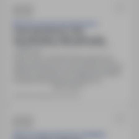
Michał Szczepański Usługi Budowlane
POMOCNIK MURARZA, CIEŚLI
SZALUNKOWEGO, ZBROJARZA (K/M)
Sępólno Krajeńskie, kujawsko-pomorskie
Pełny etat
Numer oferty: StPr/26/0312Obowiązki:Prace
ogólnobudowlane przy wznoszeniem konstrukcji
obiektów budowlanych.Wymagania:Wymagania
pożądane:Wykształcenie podstawowe
Pokaż więcej
zasadnicze zawodowe Pozostałe
wymagania:Mile widziane doświadczenie.
Ostatnia aktualizacja: 26 dni temu
Umiejętność pracy w zespole.Miejsce pracy: ul.
Bema 11, 89-400 Sępólno Krajeńskie, powiat:
sępoleński, woj: kujawsko-pomorskieRodzaj
umowy: Umowa o pracę na czas…
MOSTY KUJAWY KRZYSZTOF SZYMAŃSKI