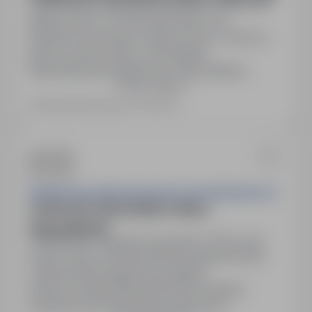
Włocławek, kujawsko-pomorskie
Pełny etat
Miejsce pracy: 87-800 Włocławek, woj.
kujawsko-pomorskie. Rodzaj umowy: Umowa o
pracę na okres próbny. Wymagania:
Wykształcenie podstawowe, mile widziane
Pokaż więcej
doświadczenie. Obowiązki: Wykonywanie i
montaż szalunków, cięcie, gięcie oraz montaż
Ostatnia aktualizacja: 24 dni temu
zbrojenia, przygotowanie elementów
konstrukcyjnych do betonowania.
DeeM Usługi Ogólnobudowlane Dawid Muśkiewicz
OSOBA NA STANOWISKO CIEŚLA
SZALUNKOWY
Wilkowice, kujawsko-pomorskie
Pełny etat
Numer oferty: StPr/26/1464Obowiązki:montaż
szalunkówWymagania:Wymagania
konieczne:Wykształcenie:brak lub niepełne
podstawoweZawód:Cieśla szalunkowy