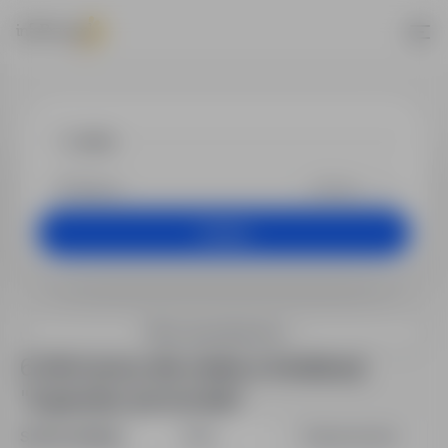
Praca - cieśl
+25 km
Szukaj
Filtry wyszukiwania
6 ofert pracy dla: cieśla w lokalizacji
"kujawsko-pomorskie"
Sortuj według:
Data
Dopasowanie