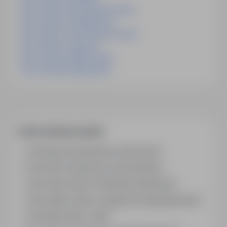
Praca Cieśla zachodniopomorskie
Praca ślusarz podkarpackie
Praca ślusarz zachodniopomorskie
Praca ślusarz zagranica
Praca Cieśla swietokrzyskie
Praca Cieśla podkarpackie
Często zadawane pytania
Jak działa wyszukiwanie ofert pracy?
Czym różni się branża od stanowiska?
Jak szukać ofert w konkretnej lokalizacji?
Jak znaleźć oferty z podanym wynagrodzeniem?
Jak działa alert e-mail?