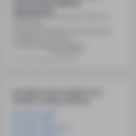
OSOBA DO PRAC CIESIELSKO
SZALUNKOWYCH
Mostki, kujawsko-pomorskie
Pełny etat
Numer oferty:
StPr/26/1637Obowiązki:wykonywanie robót
ciesielskich przy remoncie
mostówWymagania:Wymagania
Pokaż więcej
konieczne:Wykształcenie:zasadnicze zawodowe,
budowlaneWymagania pożądane:Zawód:Cieśla
Ostatnia aktualizacja: 4 dni temu
szalunkowyPozostałe wymagania:wykszt. ZSZ,
możliwość przyuczenia, miejsce pracy wg
zlecenia teren kraju Zgodnie z wymogami Kodeksu
Pracy oferty pracy są neutralne pod względem
Inne ciekawe oferty w kategorii - Praca
płci kandydatów. Nazewnictwo…
rzemioslo-rzemioslo-artystyczne
Praca ślusarz opolskie
Praca ślusarz slaskie
Praca ślusarz swietokrzyskie
Praca ślusarz podlaskie