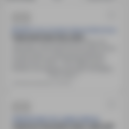
MK DACHY Firma Ciesielsko-Dekarska Marek Kania
POMOCNIK/POMOCNICA CIEŚLI
Brodnica, kujawsko-pomorskie
Pełny etat
Stanowisko: Pomocnik/Pomocnica Cieśli. Umowa
na okres próbny z możliwością przedłużenia.
Godziny pracy: 08:00 - 16:00. Miejsce pracy:
Brodnica, woj. kujawsko-pomorskie. Wymagana
Pokaż więcej
chęć do pracy, doświadczenie mile widziane.
Pracodawca nie wymaga wykształcenia.
Ostatnia aktualizacja: 3 dni temu
FIDEM BUDOWNICTWO JOANNA TARNECKA
OSOBA NA STANOWISKO CIEŚLA- ZBROJARZ