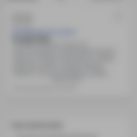
AGA-MAR Agnieszka Zawiska
ŚLUSARZ (K/M)
Gdańsk, pomorskie
Pełny etat
Zakres obowiązków: prefabrykacja konstrukcji
stalowych i kanałów wentylacyjnych, obsługa
palnika tlen-acetylen, narzędzi (wiertarka,
szlifierka). Praca od poniedziałku do piątku,
Pokaż więcej
06:00-14:00, możliwe weekendy. Rodzaj umowy:
Umowa zlecenie / Umowa o świadczenie usług.
Ostatnia aktualizacja: 2 dni temu
Miejsce pracy: Gdańsk, ul. Na Ostrowiu 1/0.
Często zadawane pytania