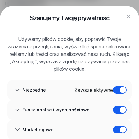
DLA KANDYDATÓW
Pokaż oferty
FAQ
Szanujemy Twoją prywatność
Zaloguj się
Zarejestruj się
Blog
Używamy plików cookie, aby poprawić Twoje
DLA PRACODAWCÓW
wrażenia z przeglądania, wyświetlać spersonalizowane
Dla pracodawców
Korzyści z publikacji
reklamy lub treści oraz analizować nasz ruch. Klikając
FAQ
„Akceptuję", wyrażasz zgodę na używanie przez nas
Zarejestruj się
plików cookie.
Blog dla pracodawców
O NAS
O nas
Zawsze aktywne
Niezbędne
Partnerzy
Kariera
Kontakt
Mapa strony
Funkcjonalne i wydajnościowe
Informacje korporacyjne
RODO w infoPraca.pl
JĘZYK
Marketingowe
Polski