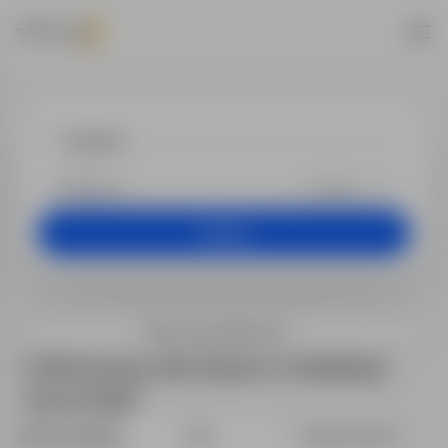
Oferty pracy
+25 km
Szukaj
Filtry wyszukiwania
1 oferta pracy dla: ślusarz w lokalizacji
"pomorskie"
Sortuj według:
Data
Dopasowanie