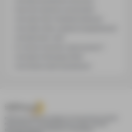
Jak działa wyszukiwanie ofert pracy?
Czym różni się branża od stanowiska?
Jak szukać ofert w konkretnej lokalizacji?
Jak znaleźć oferty z podanym wynagrodzeniem?
Jak działa alert e-mail?
Co oznacza oznaczenie „Sponsorowana"?
Jak zapisać interesującą ofertę?
Jak sortować wyniki wyszukiwania?
infoPraca.pl zapewnia dostęp do nowoczesnych narzędzi
rekrutacyjnych i wyszukiwania pracy online, oferując
skuteczne wsparcie rekruterom i kandydatom.