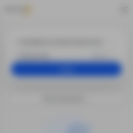
Praca - specja
+25 km
Szukaj
Filtry wyszukiwania