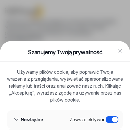
infoPraca.pl zapewnia dostęp do nowoczesnych narzędzi
rekrutacyjnych i wyszukiwania pracy online, oferując
skuteczne wsparcie rekruterom i kandydatom.
DLA KANDYDATÓW
Pokaż oferty
FAQ
Szanujemy Twoją prywatność
Zaloguj się
Zarejestruj się
Blog
Używamy plików cookie, aby poprawić Twoje
DLA PRACODAWCÓW
wrażenia z przeglądania, wyświetlać spersonalizowane
Dla pracodawców
Korzyści z publikacji
reklamy lub treści oraz analizować nasz ruch. Klikając
FAQ
„Akceptuję", wyrażasz zgodę na używanie przez nas
Zarejestruj się
plików cookie.
Blog dla pracodawców
O NAS
O nas
Zawsze aktywne
Niezbędne
Partnerzy
Kariera