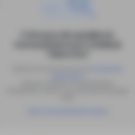
0 ofert pracy dla: specjalista ds.
inwestycji finansowych w lokalizacji
"Zielona Góra"
Spróbuj innych słów kluczowych lub
wyszukiwanie
.
zaawansowane
Możesz też zapisać to wyszukiwanie jako
powiadomienie, a damy Ci znać, gdy pojawi się pasująca
oferta.
Zapisz się na powiadomienia mailowe