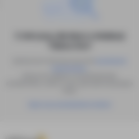
0 ofert pracy dla: lekarz w lokalizacji
"Zielona Góra"
Spróbuj innych słów kluczowych lub
wyszukiwanie
.
zaawansowane
Możesz też zapisać to wyszukiwanie jako
powiadomienie, a damy Ci znać, gdy pojawi się pasująca
oferta.
Zapisz się na powiadomienia mailowe