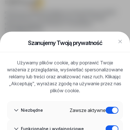
infoPraca.pl zapewnia dostęp do nowoczesnych narzędzi
rekrutacyjnych i wyszukiwania pracy online, oferując
skuteczne wsparcie rekruterom i kandydatom.
DLA KANDYDATÓW
Pokaż oferty
FAQ
Szanujemy Twoją prywatność
Zaloguj się
Zarejestruj się
Blog
Używamy plików cookie, aby poprawić Twoje
DLA PRACODAWCÓW
wrażenia z przeglądania, wyświetlać spersonalizowane
Dla pracodawców
Korzyści z publikacji
reklamy lub treści oraz analizować nasz ruch. Klikając
FAQ
„Akceptuję", wyrażasz zgodę na używanie przez nas
Zarejestruj się
plików cookie.
Blog dla pracodawców
O NAS
O nas
Zawsze aktywne
Niezbędne
Partnerzy
Kariera
Kontakt
Mapa strony
Funkcjonalne i wydajnościowe