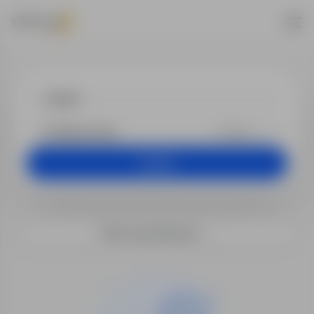
Praca - lekarz
+25 km
Szukaj
Filtry wyszukiwania