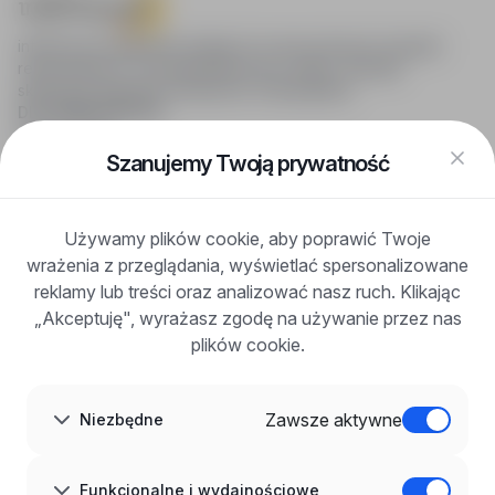
infoPraca.pl zapewnia dostęp do nowoczesnych narzędzi
rekrutacyjnych i wyszukiwania pracy online, oferując
skuteczne wsparcie rekruterom i kandydatom.
DLA KANDYDATÓW
Pokaż oferty
FAQ
Szanujemy Twoją prywatność
Zaloguj się
Zarejestruj się
Blog
Używamy plików cookie, aby poprawić Twoje
DLA PRACODAWCÓW
wrażenia z przeglądania, wyświetlać spersonalizowane
Dla pracodawców
Korzyści z publikacji
reklamy lub treści oraz analizować nasz ruch. Klikając
FAQ
„Akceptuję", wyrażasz zgodę na używanie przez nas
Zarejestruj się
plików cookie.
Blog dla pracodawców
O NAS
O nas
Zawsze aktywne
Niezbędne
Partnerzy
Kariera
Kontakt
Mapa strony
Funkcjonalne i wydajnościowe