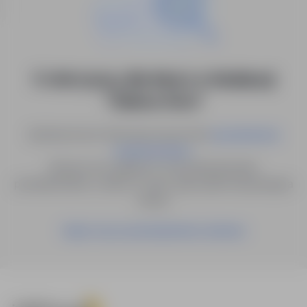
0 ofert pracy dla: lekarz w lokalizacji
"Zielona Góra"
Spróbuj innych słów kluczowych lub
wyszukiwanie
.
zaawansowane
Możesz też zapisać to wyszukiwanie jako
powiadomienie, a damy Ci znać, gdy pojawi się pasująca
oferta.
Zapisz się na powiadomienia mailowe