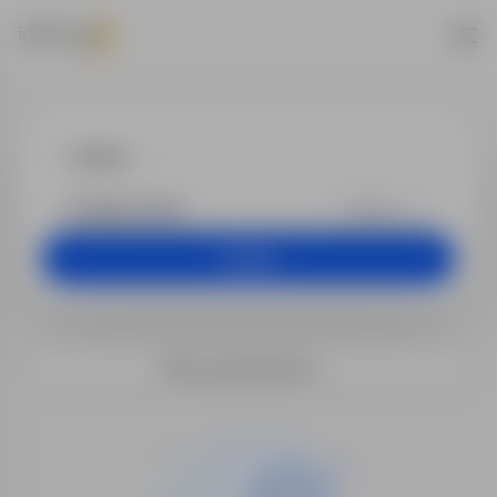
Praca - lekarz
+25 km
Szukaj
Filtry wyszukiwania