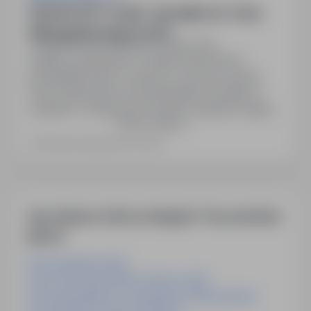
Operator DTP / Grafik – Specjalista ds. Druku
Fleksograficznego​ ( K / M )
Zielona Góra, lubuskie
Pełny etat
Stabilne zatrudnienie w międzynarodowym
przedsiębiorstwie w oparciu o umowę o pracę.
Praca stacjonarna od poniedziałku do piątku w
systemie 1-zmianowym (8 godz. dziennie, między
Pokaż więcej
7:00 a 17:00). Atrakcyjne wynagrodzenie
dopasowane do doświadczenia i kwalifikacji +
Ostatnia aktualizacja: wczoraj
system premiowy (premia kwartalna). Możliwość
okazjonalnej pracy zdalnej. Finansowany pakiet
medyczny w LuxMed oraz dofinansowanie do…
Inne ciekawe oferty w kategorii - Praca kontrola-
jakosci
Praca Inspektor Sejny
Praca Pracownik Kontroli Jakości Lublin
Praca Specjalista Ds. Zarządzania Jakością Kielce