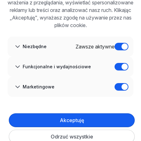
wrażenia z przeglądania, wyświetlać spersonalizowane
Dla pracodawców
Korzyści z publikacji
reklamy lub treści oraz analizować nasz ruch. Klikając
FAQ
„Akceptuję", wyrażasz zgodę na używanie przez nas
Zarejestruj się
plików cookie.
Blog dla pracodawców
O NAS
O nas
Zawsze aktywne
Niezbędne
Partnerzy
Kariera
Kontakt
Mapa strony
Funkcjonalne i wydajnościowe
Informacje korporacyjne
RODO w infoPraca.pl
JĘZYK
Marketingowe
Polski
DOŁĄCZ DO NAS
© 2008–
2026
infoPraca.pl. Wszelkie prawa zastrzeżone.
Akceptuję
INFORMACJE PRAWNE
Regulamin
Polityka prywatności
Polityka cookies
Odrzuć wszystkie
Ustawienia plików cookie