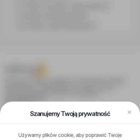
Co oznacza oznaczenie „Sponsorowana"?
Jak zapisać interesującą ofertę?
Jak sortować wyniki wyszukiwania?
infoPraca.pl zapewnia dostęp do nowoczesnych narzędzi
rekrutacyjnych i wyszukiwania pracy online, oferując
skuteczne wsparcie rekruterom i kandydatom.
DLA KANDYDATÓW
Pokaż oferty
FAQ
Szanujemy Twoją prywatność
Zaloguj się
Zarejestruj się
Blog
Używamy plików cookie, aby poprawić Twoje
DLA PRACODAWCÓW