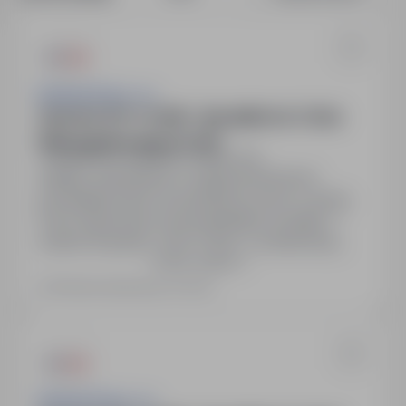
Asistwork Sp z o.o.
Operator DTP / Grafik – Specjalista ds. Druku
Fleksograficznego​ ( K / M )
Sulechów, lubuskie
Pełny etat
Stabilne zatrudnienie w międzynarodowym
przedsiębiorstwie na podstawie umowy o pracę.
Praca stacjonarna od poniedziałku do piątku, 1
zmiana (8 godzin, 7:00-17:00), z możliwością
Pokaż więcej
pracy zdalnej. Atrakcyjne wynagrodzenie
dostosowane do doświadczenia + system
Ostatnia aktualizacja: wczoraj
premiowy (kwartalna premia). Możliwość rozwoju
zawodowego i szkoleń. Finansowany pakiet
medyczny w LuxMed oraz dofinansowanie do
Karty…
Asistwork Sp z o.o.