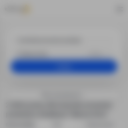
Praca - kontro
+25 km
Szukaj
Filtry wyszukiwania
2 oferty pracy dla: kontroler procesów
produkcji w lokalizacji "Zielona Góra"
Sortuj według:
Data
Dopasowanie