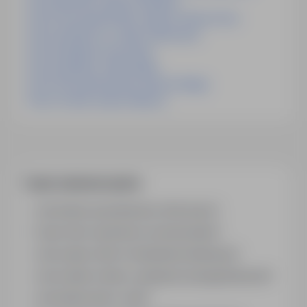
Praca Kontroler Jakości Holandia
Praca Pracownik Kontroli Jakości Zielona Góra
Praca Dyrektor Ds. Jakości Warszawa
Praca Inspektor Inowrocław
Praca Inspektor Chełm Śląski
Praca Pracownik Kontroli Jakości Belgia
Praca Technik Jakości Niemcy
Często zadawane pytania
Jak działa wyszukiwanie ofert pracy?
Czym różni się branża od stanowiska?
Jak szukać ofert w konkretnej lokalizacji?
Jak znaleźć oferty z podanym wynagrodzeniem?
Jak działa alert e-mail?