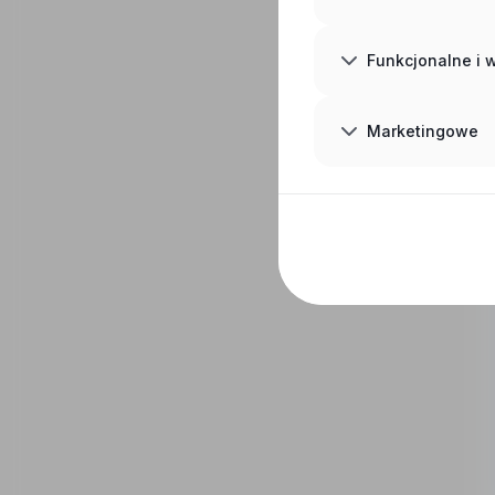
Funkcjonalne i
Marketingowe