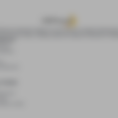
oPraca.pl zapewnia dostęp do nowoczesnych narzędzi rekrutacyjny
wania pracy online, oferując skuteczne wsparcie rekruterom i kan
DAWCÓW
awców
blikacji
ię
acodawców
E PRAWNE
watności
kies
plików cookie