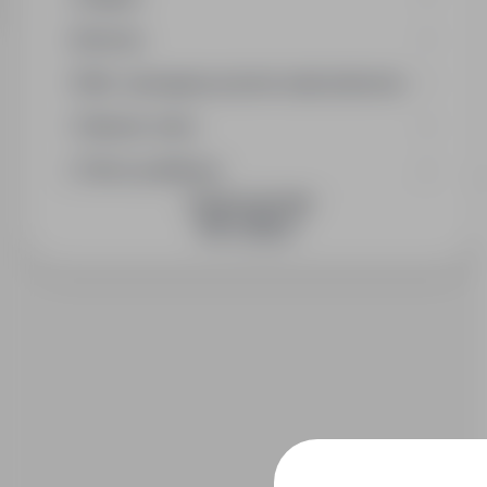
Branża
Min. wymagany poziom wykształcenia
Wymiar etatu
Okres publikacji
DOŁĄCZ DO NAS