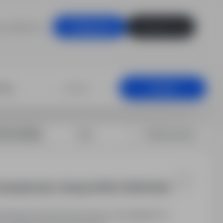
racodawców
Zaloguj się
Zarejestruj się
, Zielona Góra
+25 km
Szukaj
rtuj według:
Data
Dopasowanie
Doświadczenia - Rotacje 2000€-3300€ Netto
Monterów Rusztowań do pracy na projektach w