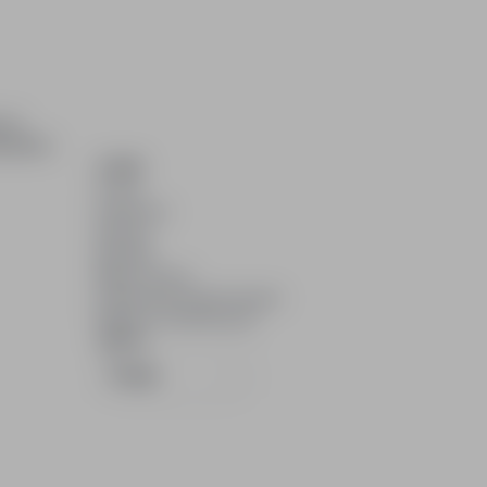
ch i
dydatom.
O NAS
O nas
Partnerzy
Kariera
Kontakt
Mapa strony
Informacje korporacyjne
RODO w infoPraca.pl
JĘZYK
Polski