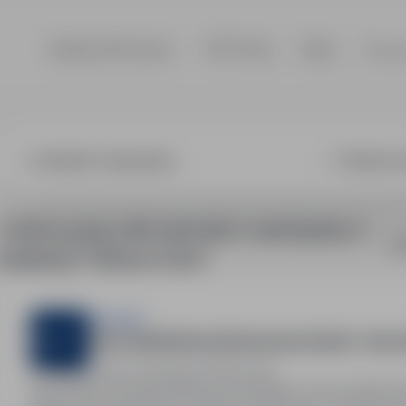
Szukaj ofert pracy
TOP Firmy
Blog
Dla p
ktor nauki jazdy
2 oferty pracy dla: instruktor nauki jazdy w
So
lokalizacji "Zielona Góra"
Sternjob
Pomocnik Montera Rusztowań (m/k/n) - Bez 
Zielona Góra, lubuskie
Pełny etat
Na zlecenie naszego klienta poszukujemy Pomocników 