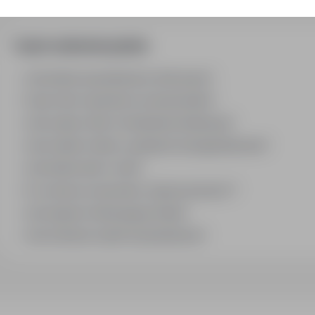
Często zadawane pytania
Jak działa wyszukiwanie ofert pracy?
Czym różni się branża od stanowiska?
Jak szukać ofert w konkretnej lokalizacji?
Jak znaleźć oferty z podanym wynagrodzeniem?
Jak działa alert e-mail?
Co oznacza oznaczenie „Sponsorowana"?
Jak zapisać interesującą ofertę?
Jak sortować wyniki wyszukiwania?