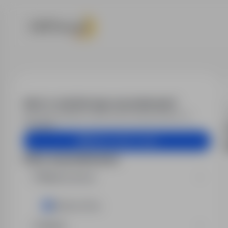
Praca - instru
Alert e-mail dla tego wyszukiwania?
Otrzymuj podobne oferty pracy bezpośrednio na
skrzynkę.
Utwórz alert e-mail
Filtry wyszukiwania
Miejsce pracy
Zielona Góra
Region