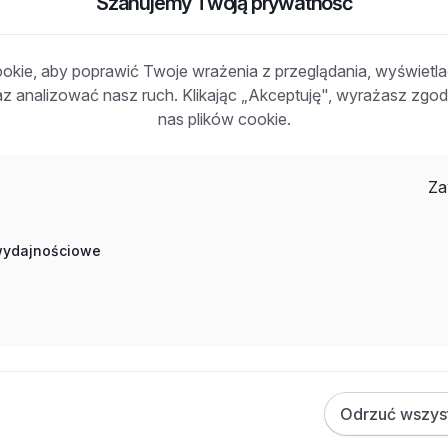
Szanujemy Twoją prywatność
kie, aby poprawić Twoje wrażenia z przeglądania, wyświetl
raz analizować nasz ruch. Klikając „Akceptuję", wyrażasz zg
Inne ciekawe oferty w kategorii - Praca nauka-
nas plików cookie.
edukacja-szkolenia
Praca Instruktor Nauki Jazdy Świdwin
Za
Praca Nauczyciel Warszawa
Praca Nauczyciel Koszalin
Praca Egzaminator Prawa Jazdy Bergen
 wydajnościowe
Praca Nauczyciel Zielona Góra
Praca Egzaminator Prawa Jazdy Legnica
Praca Egzaminator Prawa Jazdy Gorzów Wielkopolski
Praca Nauczyciel Przedmiotów Zawodowych Lublin
Praca Egzaminator Prawa Jazdy Rzeszów
Praca Instruktor Nauki Jazdy Toruń
Odrzuć wszys