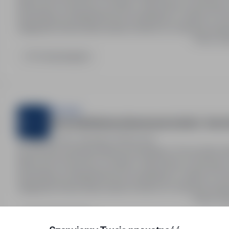
Niemczech.Praca przy montażu i demontażu rusztowań 
budowlanych.Długoterminowa współpraca, rotacja 4/1 lu
nadgodzin.Oferta skierowania również do osób bez dośw
Pokaż wię
przechodzi bezpłatne 5-dniowe…
CV niewymagane
Sternjob
Pomocnik Montera Rusztowań (m/k/n) - Bez 
Zielona Góra, lubuskie
Pełny etat
Na zlecenie naszego klienta poszukujemy Pomocników 
Niemczech.Praca przy montażu i demontażu rusztowań 
budowlanych.Długoterminowa współpraca, rotacja 4/1 lu
nadgodzin.Oferta skierowania również do osób bez dośw
Pokaż wię
przechodzi bezpłatne 5-dniowe…
CV niewymagane