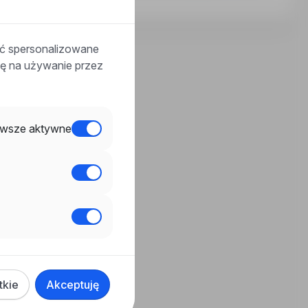
ać spersonalizowane
odę na używanie przez
wsze aktywne
tkie
Akceptuję