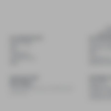
inf
wyszuki
DLA KANDYDATÓW
DLA PRACO
Pokaż oferty
Dla pracod
FAQ
Korzyści z pu
Zaloguj się
FAQ
Zarejestruj się
Zarejestruj s
Blog
Blog dla pr
DOŁĄCZ DO NAS
INFORMACJ
Regulamin
Polityka pry
© 2008–
2026
infoPraca.pl. Wszelkie prawa
Polityka coo
zastrzeżone.
Ustawienia 