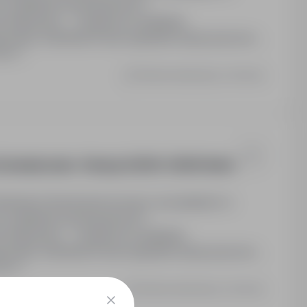
na obiektach przemysłowych i
b stała praca - możliwość wyrabiania
iczenia. Szkolenie:Przed wyjazdem każdy pracownik
cej
Ostatnia aktualizacja: 2 dni temu
Doświadczenia - Rotacje 2000€-3300€ Netto
Monterów Rusztowań do pracy na projektach w
na obiektach przemysłowych i
b stała praca - możliwość wyrabiania
iczenia. Szkolenie:Przed wyjazdem każdy pracownik
cej
Ostatnia aktualizacja: 2 dni temu