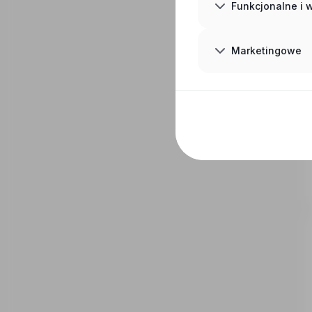
Funkcjonalne i
Marketingowe