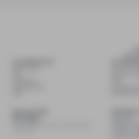
inf
wyszuki
DLA KANDYDATÓW
DLA PRACO
Pokaż oferty
Dla pracod
FAQ
Korzyści z pu
Zaloguj się
FAQ
Zarejestruj się
Zarejestruj s
Blog
Blog dla pr
DOŁĄCZ DO NAS
INFORMACJ
Regulamin
Polityka pry
© 2008–
2026
infoPraca.pl. Wszelkie prawa
Polityka coo
zastrzeżone.
Ustawienia 