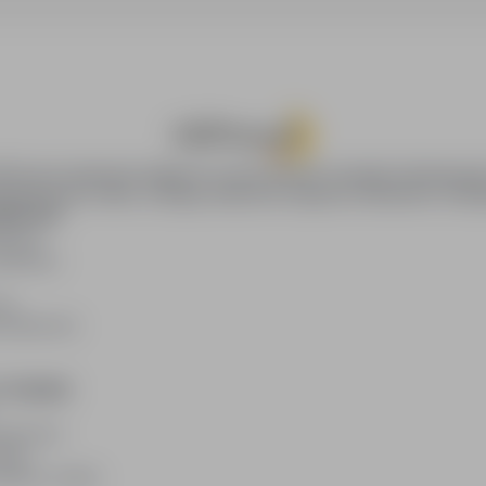
oPraca.pl zapewnia dostęp do nowoczesnych narzędzi rekrutacyjny
wania pracy online, oferując skuteczne wsparcie rekruterom i kan
DAWCÓW
awców
blikacji
ię
acodawców
E PRAWNE
watności
kies
plików cookie