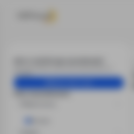
Praca - projek
Alert e-mail dla tego wyszukiwania?
Otrzymuj podobne oferty pracy bezpośrednio na
skrzynkę.
Utwórz alert e-mail
Filtry wyszukiwania
Miejsce pracy
Wrocław
Region