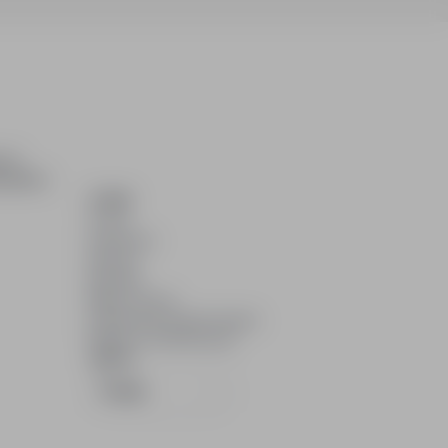
ch i
dydatom.
O NAS
O nas
Partnerzy
Kariera
Kontakt
Mapa strony
Informacje korporacyjne
RODO w infoPraca.pl
JĘZYK
Polski