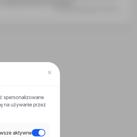
y w międzynarodowym środowisku.
Ostatnia aktualizacja: 4 dni temu
ać spersonalizowane
odę na używanie przez
wsze aktywne