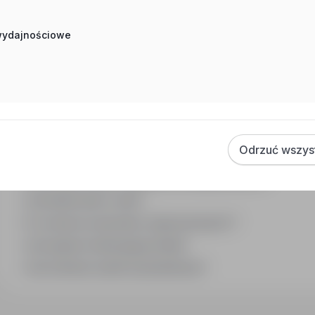
 wydajnościowe
Często zadawane pytania
Jak działa wyszukiwanie ofert pracy?
Czym różni się branża od stanowiska?
Odrzuć wszys
Jak szukać ofert w konkretnej lokalizacji?
Jak znaleźć oferty z podanym wynagrodzeniem?
Jak działa alert e-mail?
Co oznacza oznaczenie „Sponsorowana"?
Jak zapisać interesującą ofertę?
Jak sortować wyniki wyszukiwania?