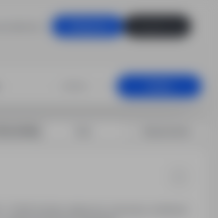
racodawców
Zaloguj się
Zarejestruj się
i stalowych, W
+25 km
Szukaj
rtuj według:
Data
Dopasowanie
- 15 000 zł brutto, elastyczny czas pracy, możliwość