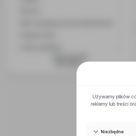
Branża
Min. wymagany poziom wykształcenia
Wymiar etatu
Okres publikacji
DOŁĄCZ DO NAS
Używamy plików coo
reklamy lub treści o
Niezbędne