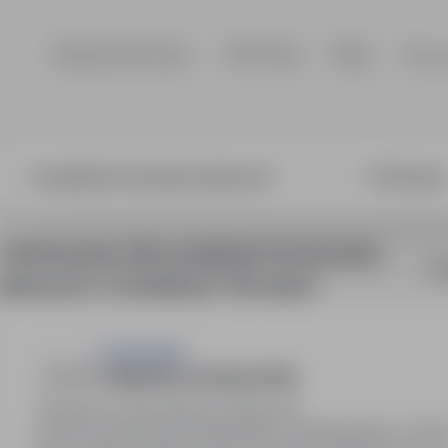
Szukaj ofert pracy
TOP Firmy
Blog
Dla p
tant konstrukcj
1 oferta pracy dla: projektant konstrukcji
So
stalowych w lokalizacji "Wrocław"
Trenkwalder
Projektant mostowy (m/k)
Wrocław, dolnośląskie
Pełny etat
Umowa o pracę lub kontrakt B2B, wynagrodzenie: 12 000 