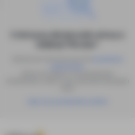
0 ofert pracy dla: kierownik ochrony w
lokalizacji "Wrocław"
Spróbuj innych słów kluczowych lub
wyszukiwanie
.
zaawansowane
Możesz też zapisać to wyszukiwanie jako
powiadomienie, a damy Ci znać, gdy pojawi się pasująca
oferta.
Zapisz się na powiadomienia mailowe