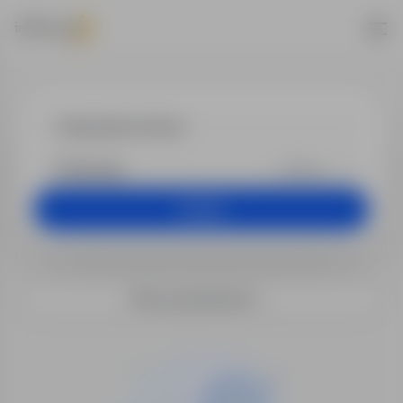
Praca - kiero
+25 km
Szukaj
Filtry wyszukiwania