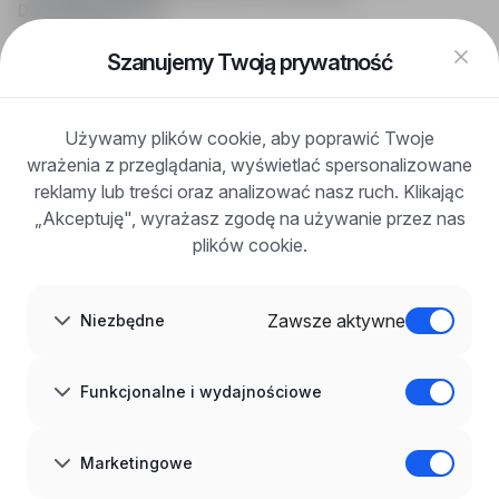
DLA KANDYDATÓW
Pokaż oferty
FAQ
Szanujemy Twoją prywatność
Zaloguj się
Zarejestruj się
Blog
Używamy plików cookie, aby poprawić Twoje
DLA PRACODAWCÓW
wrażenia z przeglądania, wyświetlać spersonalizowane
Dla pracodawców
Korzyści z publikacji
reklamy lub treści oraz analizować nasz ruch. Klikając
FAQ
„Akceptuję", wyrażasz zgodę na używanie przez nas
Zarejestruj się
plików cookie.
Blog dla pracodawców
O NAS
O nas
Zawsze aktywne
Niezbędne
Partnerzy
Kariera
Kontakt
Mapa strony
Funkcjonalne i wydajnościowe
Informacje korporacyjne
RODO w infoPraca.pl
JĘZYK
Marketingowe
Polski