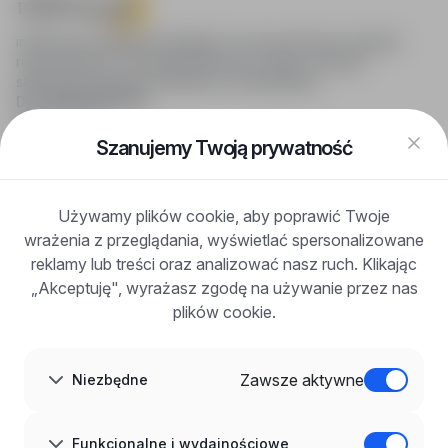
infoPraca.pl zapewnia dostęp do nowoczesnych narzędzi
rekrutacyjnych i wyszukiwania pracy online, oferując
skuteczne wsparcie rekruterom i kandydatom.
DLA KANDYDATÓW
Pokaż oferty
FAQ
Szanujemy Twoją prywatność
Zaloguj się
Zarejestruj się
Blog
Używamy plików cookie, aby poprawić Twoje
DLA PRACODAWCÓW
wrażenia z przeglądania, wyświetlać spersonalizowane
Dla pracodawców
Korzyści z publikacji
reklamy lub treści oraz analizować nasz ruch. Klikając
FAQ
„Akceptuję", wyrażasz zgodę na używanie przez nas
Zarejestruj się
plików cookie.
Blog dla pracodawców
O NAS
O nas
Zawsze aktywne
Niezbędne
Partnerzy
Kariera
Kontakt
Mapa strony
Funkcjonalne i wydajnościowe