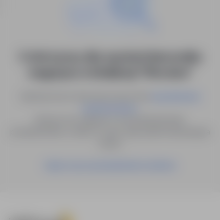
0 ofert pracy dla: asystent kierownika
magazynu w lokalizacji "Wrocław"
Spróbuj innych słów kluczowych lub
wyszukiwanie
.
zaawansowane
Możesz też zapisać to wyszukiwanie jako
powiadomienie, a damy Ci znać, gdy pojawi się pasująca
oferta.
Zapisz się na powiadomienia mailowe