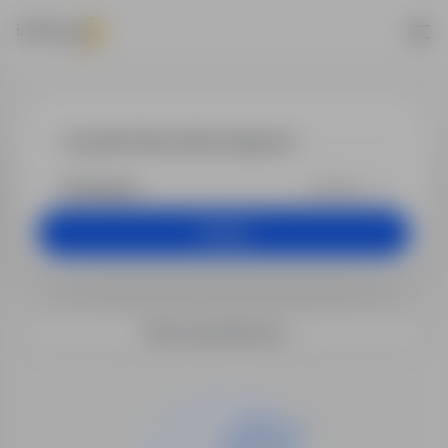
Praca - asyst
+25 km
Szukaj
Filtry wyszukiwania