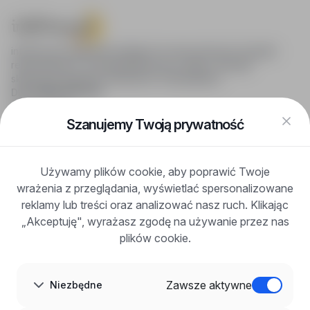
infoPraca.pl zapewnia dostęp do nowoczesnych narzędzi
rekrutacyjnych i wyszukiwania pracy online, oferując
skuteczne wsparcie rekruterom i kandydatom.
DLA KANDYDATÓW
Pokaż oferty
FAQ
Szanujemy Twoją prywatność
Zaloguj się
Zarejestruj się
Blog
Używamy plików cookie, aby poprawić Twoje
DLA PRACODAWCÓW
wrażenia z przeglądania, wyświetlać spersonalizowane
Dla pracodawców
Korzyści z publikacji
reklamy lub treści oraz analizować nasz ruch. Klikając
FAQ
„Akceptuję", wyrażasz zgodę na używanie przez nas
Zarejestruj się
plików cookie.
Blog dla pracodawców
O NAS
O nas
Zawsze aktywne
Niezbędne
Partnerzy
Kariera