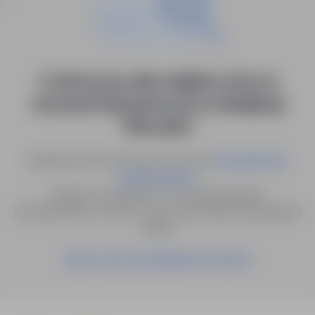
0 ofert pracy dla: analityk ruchu na
stronach internetowych w lokalizacji
"Wrocław"
Spróbuj innych słów kluczowych lub
wyszukiwanie
.
zaawansowane
Możesz też zapisać to wyszukiwanie jako
powiadomienie, a damy Ci znać, gdy pojawi się pasująca
oferta.
Zapisz się na powiadomienia mailowe