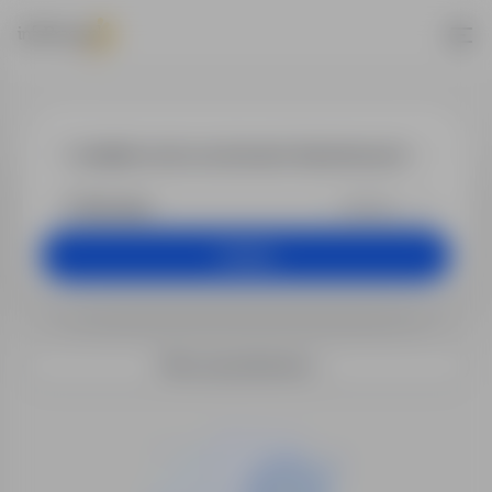
Praca - anali
+25 km
Szukaj
Filtry wyszukiwania