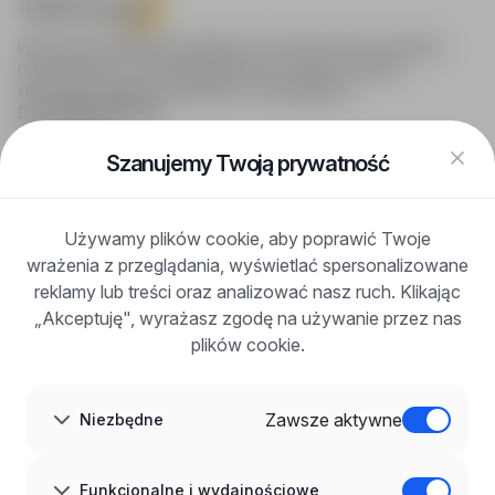
infoPraca.pl zapewnia dostęp do nowoczesnych narzędzi
rekrutacyjnych i wyszukiwania pracy online, oferując
skuteczne wsparcie rekruterom i kandydatom.
DLA KANDYDATÓW
Pokaż oferty
FAQ
Szanujemy Twoją prywatność
Zaloguj się
Zarejestruj się
Blog
Używamy plików cookie, aby poprawić Twoje
DLA PRACODAWCÓW
wrażenia z przeglądania, wyświetlać spersonalizowane
Dla pracodawców
Korzyści z publikacji
reklamy lub treści oraz analizować nasz ruch. Klikając
FAQ
„Akceptuję", wyrażasz zgodę na używanie przez nas
Zarejestruj się
plików cookie.
Blog dla pracodawców
O NAS
O nas
Zawsze aktywne
Niezbędne
Partnerzy
Kariera
Kontakt
Mapa strony
Funkcjonalne i wydajnościowe