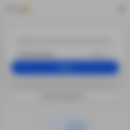
Praca w lokaliz
+25 km
Szukaj
Filtry wyszukiwania