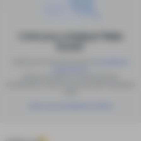
0 ofert pracy w lokalizacji "Wielka
Brytania"
Spróbuj innych słów kluczowych lub
wyszukiwanie
.
zaawansowane
Możesz też zapisać to wyszukiwanie jako
powiadomienie, a damy Ci znać, gdy pojawi się pasująca
oferta.
Zapisz się na powiadomienia mailowe