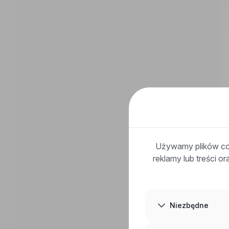
Używamy plików coo
reklamy lub treści o
Niezbędne