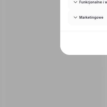
Funkcjonalne i
Marketingowe