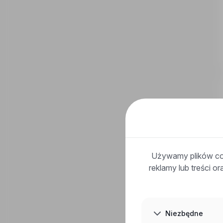
Używamy plików coo
reklamy lub treści o
Niezbędne