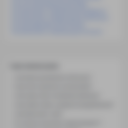
Praca Pracownik Administracyjny Słupsk
Praca Kierownik Ds. Administracyjnych Bydgoszcz
Praca Kierownik Ds. Administracyjnych Kościerzyna
Praca Specjalista Back Office Wrocław
Praca Kierownik Ds. Administracyjnych Szczecin
Często zadawane pytania
Jak działa wyszukiwanie ofert pracy?
Czym różni się branża od stanowiska?
Jak szukać ofert w konkretnej lokalizacji?
Jak znaleźć oferty z podanym wynagrodzeniem?
Jak działa alert e-mail?
Co oznacza oznaczenie „Sponsorowana"?