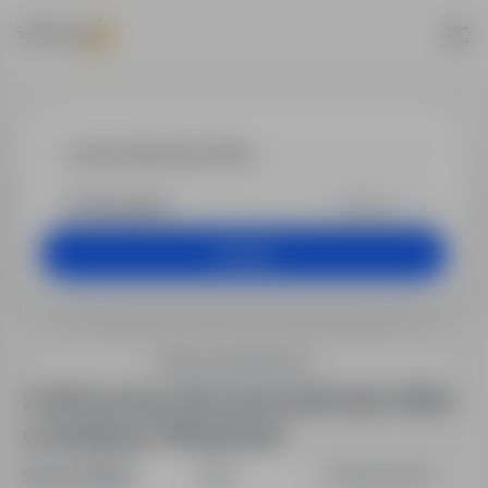
Praca - praco
+25 km
Szukaj
Filtry wyszukiwania
2 oferty pracy dla: pracownik back office
w lokalizacji "Włocławek"
Sortuj według:
Data
Dopasowanie