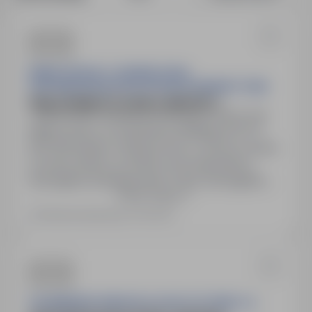
RENEX SPÓŁKA Z OGRANICZONĄ
ODPOWIEDZIALNOŚCIĄ SPÓŁKA KOMANDYTOWA
PRACOWNIK/CA DZIAŁU IMPORTU
Włocławek, kujawsko-pomorskie
Pełny etat
Miejsce pracy: al. Kazimierza Wielkiego 6E, 87-
800 Włocławek. Rodzaj umowy: Umowa o pracę
na okres próbny, po której czas nieokreślony.
Wymagane doświadczenie: 2 lata. Wymagania:
Pokaż więcej
wykształcenie wyższe, język angielski B1, biegła
obsługa komputera i pakietu Office.
Ostatnia aktualizacja: 6 dni temu
SALAMANDER WINDOW & DOOR SYSTEMS S.A.