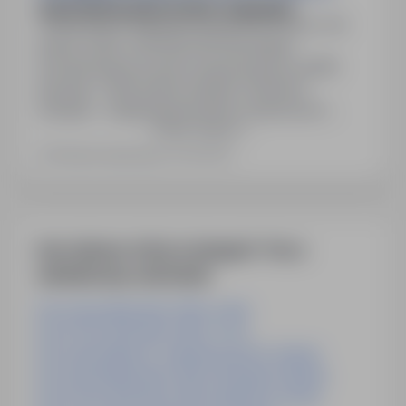
ASYSTENTKA/ASYSTENT ZARZĄDU
Włocławek, kujawsko-pomorskie
Pełny etat
Numer oferty: StPr/26/1497Obowiązki:-
Koordynacja procesów korporacyjnych spółki
akcyjnej.- Planowanie spotkań Członków
Zarządu.- Organizacja podróży służbowych
Pokaż więcej
Członków Zarządu i Kierowników.- Wsparcie
organizacji spotkań z gośćmi zewnętrznymi.-
Ostatnia aktualizacja: 20 dni temu
Współpraca z kancelariami prawnymi i notarialnymi
oraz partnerami zewnętrznymi.- Zarządzanie
obiegiem dokumentów i prowadzenie rejestru
umów.- Wsparcie…
Inne ciekawe oferty w kategorii - Praca
administracja-sekretariat
Praca Specjalista Back Office Lublin
Praca Pracownik Back Office Toruń
Praca Specjalista Ds. Administracyjnych Gdańsk
Praca Specjalista Back Office Starogard Gdański
Praca Pracownik Back Office Kędzierzyn-Koźle