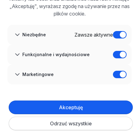
FAQ
„Akceptuję", wyrażasz zgodę na używanie przez nas
Zarejestruj się
plików cookie.
Blog dla pracodawców
O NAS
O nas
Zawsze aktywne
Niezbędne
Partnerzy
Kariera
Kontakt
Mapa strony
Funkcjonalne i wydajnościowe
Informacje korporacyjne
RODO w infoPraca.pl
JĘZYK
Marketingowe
Polski
DOŁĄCZ DO NAS
© 2008–
2026
infoPraca.pl. Wszelkie prawa zastrzeżone.
Akceptuję
INFORMACJE PRAWNE
Regulamin
Polityka prywatności
Polityka cookies
Odrzuć wszystkie
Ustawienia plików cookie