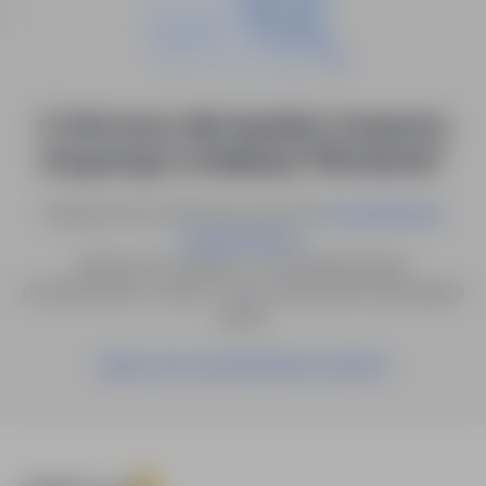
0 ofert pracy dla: inspektor transportu
drogowego w lokalizacji "Włocławek"
Spróbuj innych słów kluczowych lub
wyszukiwanie
.
zaawansowane
Możesz też zapisać to wyszukiwanie jako
powiadomienie, a damy Ci znać, gdy pojawi się pasująca
oferta.
Zapisz się na powiadomienia mailowe