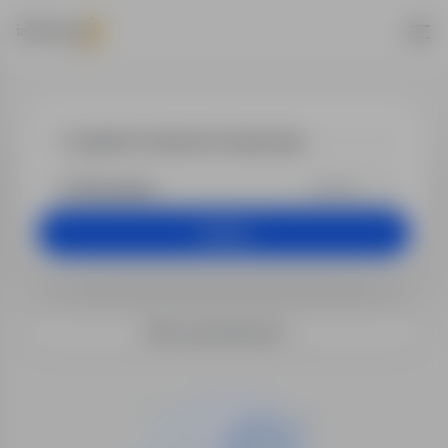
Praca - inspe
+25 km
Szukaj
Filtry wyszukiwania