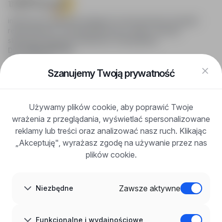
infoPraca.pl zapewnia dostęp do nowoczesnych narzędzi
rekrutacyjnych i wyszukiwania pracy online, oferując
skuteczne wsparcie rekruterom i kandydatom.
DLA KANDYDATÓW
Pokaż oferty
FAQ
Szanujemy Twoją prywatność
Zaloguj się
Zarejestruj się
Blog
Używamy plików cookie, aby poprawić Twoje
DLA PRACODAWCÓW
wrażenia z przeglądania, wyświetlać spersonalizowane
Dla pracodawców
Korzyści z publikacji
reklamy lub treści oraz analizować nasz ruch. Klikając
FAQ
„Akceptuję", wyrażasz zgodę na używanie przez nas
Zarejestruj się
plików cookie.
Blog dla pracodawców
O NAS
O nas
Zawsze aktywne
Niezbędne
Partnerzy
Kariera
Kontakt
Mapa strony
Funkcjonalne i wydajnościowe