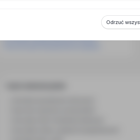
Praca Dyrektor Ds. Technicznych I Serwisu Szczecin
Praca ślusarz Spawacz Legnica
Praca Kierownik Robót Elektrycznych Wrocław
Odrzuć wszys
Praca Monter Instalacji Sanitarnych Olsztyn
Praca Mechanik Urządzeń Klimatyzacyjnych Gdańsk
Praca Monter Instalacji Elektrycznych Kraków
Praca Pracownik Utrzymania Ruchu Szwajcaria
Często zadawane pytania
Jak działa wyszukiwanie ofert pracy?
Czym różni się branża od stanowiska?
Jak szukać ofert w konkretnej lokalizacji?
Jak znaleźć oferty z podanym wynagrodzeniem?