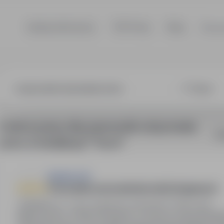
Szukaj ofert pracy
TOP Firmy
Blog
Dla p
wnik utrzymania
3 oferty pracy dla: pracownik utrzymania
So
ruchu w lokalizacji "Toruń"
Budimex SA
Pracownik / pracowniczka robót drogowych
Bydgoszcz, Toruń, kujawsko-pomorskie
Pełny etat
Miejsce pracy: Polska Oferujemy: Umowę o pracę Bezpłatny obiad na budowie Busy dla brygad Bezpłatne