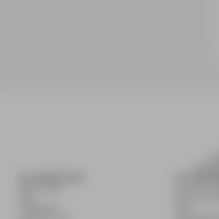
inf
wyszuki
DLA KANDYDATÓW
DLA PRACO
Pokaż oferty
Dla pracod
FAQ
Korzyści z pu
Zaloguj się
FAQ
Zarejestruj się
Zarejestruj s