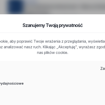
Sternjob
Pomocnik Montera Rusztowań – Niemcy | Szkole
Polska Umowa
Toruń, kujawsko-pomorskie
Pełny etat
Opis oferty:Na zlecenie naszego klienta poszukujemy 
Szanujemy Twoją prywatność
projektach w Niemczech.Praca przy montażu i demontaż
budowlanych.Długoterminowa współpraca, rotacja 4/1 lu
nadgodzin.Oferta skierowania również do osób bez doś
kie, aby poprawić Twoje wrażenia z przeglądania, wyświetl
pracownik przechodzi…
raz analizować nasz ruch. Klikając „Akceptuję", wyrażasz zg
nas plików cookie.
Za
Inne ciekawe oferty w kategorii - Praca instalacje-
utrzymanie-serwis
 wydajnościowe
Praca Pracownik Działu Serwisu Austria
Praca Monter Instalacji Sanitarnych Holandia
Praca Dyrektor Utrzymania Ruchu Kołbiel