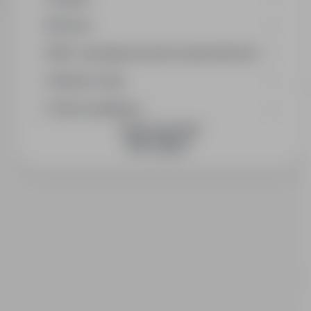
Branża
Min. wymagany poziom wykształcenia
Wymiar etatu
Okres publikacji
DOŁĄCZ DO NAS