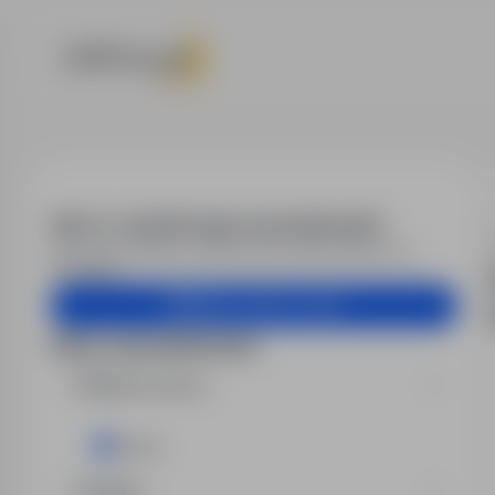
Praca - praco
Alert e-mail dla tego wyszukiwania?
Otrzymuj podobne oferty pracy bezpośrednio na
skrzynkę.
Utwórz alert e-mail
Filtry wyszukiwania
Miejsce pracy
Toruń
Region