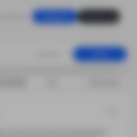
racodawców
Zaloguj się
Zarejestruj się
 ruchu, Toruń
Dowolna
Szukaj
rtuj według:
Data
Dopasowanie