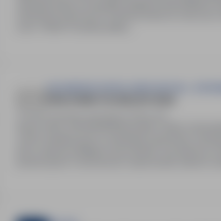
zakwaterowanie w przypadku delegacji Kartę Multisport Wsparcie psychologiczne Możliwość udziału w
szkoleniach branżowych Dofinansowanie do roboczych okularów korekcyjnych Grupowe ubezpieczenie na
życie UNIQA Prywatną opiekę…
WOJEWÓDZKI SZPITAL ZESPOLONY IM. L. RYDYG
PRACOWNIK TECHNICZNY (K/M)
Toruń, kujawsko-pomorskie
Pełny etat
Numer oferty: StPr/26/0859Obowiązki:-nadzór nad prawidłowym funkcjonowaniem instalacji elektrycznych,
wodno-kanalizacyjnych centralnego ogrzewania, wentyla
pracy zespołu podległych pracowników oraz planowe i t
prewencyjnych i remontowych-raportowanie zdarzeń wy