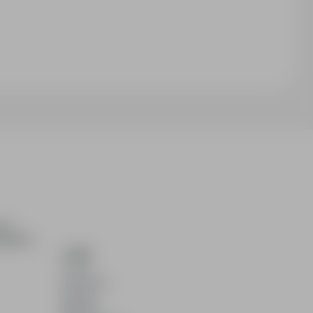
ch i
dydatom.
O NAS
O nas
Partnerzy
Kariera
Kontakt