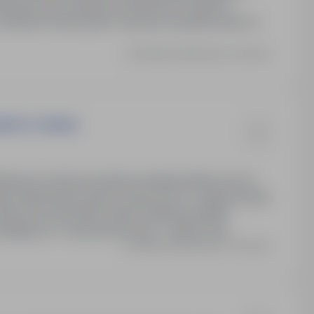
Ostatnia aktualizacja: 2 dni temu
IERA W TORUNIU
cji i klimatyzacji, gazów medycznych,-organizowanie
erminowe wykonanie zadań-realizacja działań
nikających z wykonanych prac, -nadzór nad…
Ostatnia aktualizacja: 11 dni temu