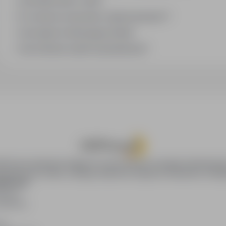
Jak działa alert e-mail?
Co oznacza oznaczenie „Sponsorowana"?
Jak zapisać interesującą ofertę?
Jak sortować wyniki wyszukiwania?
oPraca.pl zapewnia dostęp do nowoczesnych narzędzi rekrutacyjny
wania pracy online, oferując skuteczne wsparcie rekruterom i kan
DAWCÓW
awców
blikacji
ię