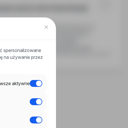
nie Gratis | Do 3000 € Netto | Rotacje|
Pomocników Monterów Rusztowań do pracy na
u rusztowań na obiektach przemysłowych i
b stała praca - możliwość wyrabiania
wiadczenia.Szkolenie:Przed wyjazdem każdy
ać spersonalizowane
Ostatnia aktualizacja: 2 dni temu
odę na używanie przez
wsze aktywne