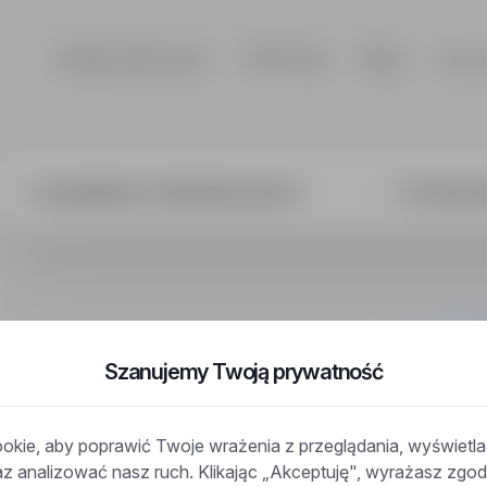
Szukaj ofert pracy
TOP Firmy
Blog
Dla p
alista ds. admi
Szanujemy Twoją prywatność
kie, aby poprawić Twoje wrażenia z przeglądania, wyświetl
raz analizować nasz ruch. Klikając „Akceptuję", wyrażasz zg