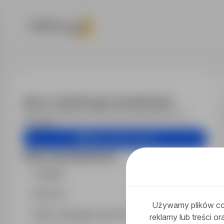
Praca - specj
Alert e-mail dla tego wyszukiwania?
Otrzymuj podobne oferty pracy bezpośrednio na
skrzynkę.
Utwórz alert e-mail
Filtry wyszukiwania
Region
Branża
Używamy plików coo
Min. wymagany poziom wykształcenia
reklamy lub treści o