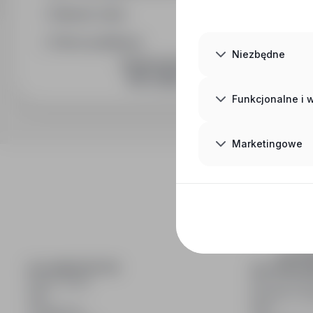
Wymiar etatu
Okres publikacji
Niezbędne
DOŁĄCZ DO NAS
Funkcjonalne i
Marketingowe
inf
wyszuki
DLA KANDYDATÓW
DLA PRACO
Pokaż oferty
Dla pracod
FAQ
Korzyści z pu
Zaloguj się
FAQ