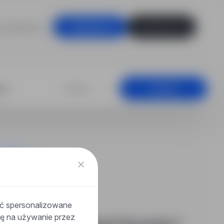
racodawców
Zaloguj się
Zarejestruj się
nistracyjnych, 
+25 km
Szukaj
ać spersonalizowane
odę na używanie przez