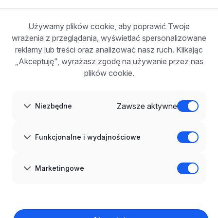
Zarejestruj się
Blog
Używamy plików cookie, aby poprawić Twoje
DLA PRACODAWCÓW
wrażenia z przeglądania, wyświetlać spersonalizowane
Dla pracodawców
Korzyści z publikacji
reklamy lub treści oraz analizować nasz ruch. Klikając
FAQ
„Akceptuję", wyrażasz zgodę na używanie przez nas
Zarejestruj się
plików cookie.
Blog dla pracodawców
O NAS
O nas
Zawsze aktywne
Niezbędne
Partnerzy
Kariera
Kontakt
Mapa strony
Funkcjonalne i wydajnościowe
Informacje korporacyjne
RODO w infoPraca.pl
JĘZYK
Marketingowe
Polski
DOŁĄCZ DO NAS
© 2008–
2026
infoPraca.pl. Wszelkie prawa zastrzeżone.