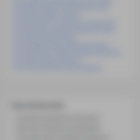
Praca Projektant Instalacji Elektrycznych Otwock
Praca Monter Instalacji Teletechnicznych Łódź
Praca ślusarz Spawacz Szwecja
Praca Kierownik Ds. Technicznych I Serwisu Łódź
Praca Aparatowy Instalacji Przemysłowych Grecja
Praca ślusarz Spawacz Gliwice
Praca Projektant Instalacji Elektrycznych Kielce
Praca Konserwator Urządzeń Dźwignicowych Kielce
Praca ślusarz Spawacz Rzeszów
Praca Pracownik Działu Serwisu Bydgoszcz
Często zadawane pytania
Jak działa wyszukiwanie ofert pracy?
Czym różni się branża od stanowiska?
Jak szukać ofert w konkretnej lokalizacji?