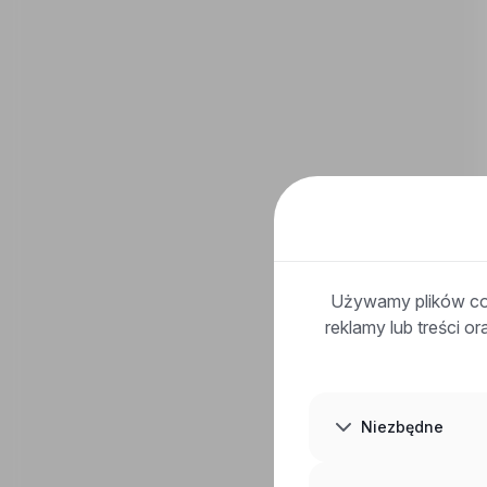
Używamy plików coo
reklamy lub treści o
Niezbędne