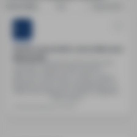
Sortuj według:
Data
Dopasowanie
Sternjob
Operator maszyn (m/k/n) – praca w Niemczech
(Eberhardzell)
Szczecin, zachodniopomorskie
Pełny etat
Stanowisko: Operator maszyn (m/k/n) w
Niemczech. System pracy: 4 zmiany. Umowa:
Niemiecka umowa o pracę. Wynagrodzenie: od
2650€ netto miesięcznie, możliwość nadgodzin
Pokaż więcej
+25%, dodatek do zmian nocnych +25%.
Gwarantowane 168h miesięcznie, zwrot kosztów
Ostatnia aktualizacja: 2 dni temu
dojazdu, stałe zatrudnienie, cotygodniowe
zaliczki. Zakwaterowanie: pokój jednoosobowy,
koszt dla pracownika +/- 600€ miesięcznie. Pełny
pakiet…