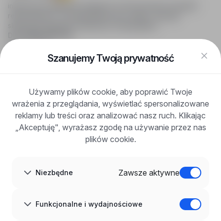
infoPraca.pl zapewnia dostęp do nowoczesnych narzędzi
rekrutacyjnych i wyszukiwania pracy online, oferując
skuteczne wsparcie rekruterom i kandydatom.
DLA KANDYDATÓW
Pokaż oferty
FAQ
Szanujemy Twoją prywatność
Zaloguj się
Zarejestruj się
Blog
Używamy plików cookie, aby poprawić Twoje
DLA PRACODAWCÓW
wrażenia z przeglądania, wyświetlać spersonalizowane
Dla pracodawców
Korzyści z publikacji
reklamy lub treści oraz analizować nasz ruch. Klikając
FAQ
„Akceptuję", wyrażasz zgodę na używanie przez nas
Zarejestruj się
plików cookie.
Blog dla pracodawców
O NAS
O nas
Zawsze aktywne
Niezbędne
Partnerzy
Kariera
Kontakt
Mapa strony
Funkcjonalne i wydajnościowe
Informacje korporacyjne