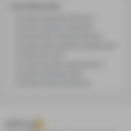
Często zadawane pytania
Jak działa wyszukiwanie ofert pracy?
Czym różni się branża od stanowiska?
Jak szukać ofert w konkretnej lokalizacji?
Jak znaleźć oferty z podanym wynagrodzeniem?
Jak działa alert e-mail?
Co oznacza oznaczenie „Sponsorowana"?
Jak zapisać interesującą ofertę?
Jak sortować wyniki wyszukiwania?