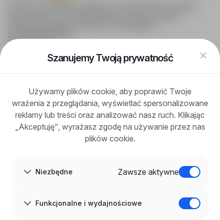
infoPraca.pl zapewnia dostęp do nowoczesnych narzędzi
rekrutacyjnych i wyszukiwania pracy online, oferując
skuteczne wsparcie rekruterom i kandydatom.
DLA KANDYDATÓW
Pokaż oferty
FAQ
Szanujemy Twoją prywatność
Zaloguj się
Zarejestruj się
Blog
Używamy plików cookie, aby poprawić Twoje
DLA PRACODAWCÓW
wrażenia z przeglądania, wyświetlać spersonalizowane
Dla pracodawców
Korzyści z publikacji
reklamy lub treści oraz analizować nasz ruch. Klikając
FAQ
„Akceptuję", wyrażasz zgodę na używanie przez nas
Zarejestruj się
plików cookie.
Blog dla pracodawców
O NAS
O nas
Zawsze aktywne
Niezbędne
Partnerzy
Kariera
Kontakt
Mapa strony
Funkcjonalne i wydajnościowe
Informacje korporacyjne