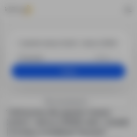
Praca - opera
+25 km
Szukaj
Filtry wyszukiwania
1 oferta pracy dla: operator maszyn
(m/k/n) – niemcy | 2650€ netto + dodatki
| 4 zmiany w lokalizacji "Szczecin"