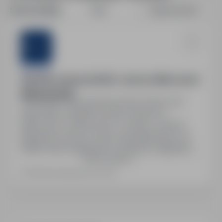
Sortuj według:
Data
Dopasowanie
Sternjob
Operator maszyn (m/k/n) – praca w Niemczech
(Eberhardzell)
Szczecin, zachodniopomorskie
Pełny etat
Stanowisko: Operator maszyn (m/k/n) w
Niemczech. System pracy: 4 zmiany. Umowa:
Niemiecka umowa o pracę. Wynagrodzenie: od
2650€ netto miesięcznie, możliwość nadgodzin
Pokaż więcej
+25%, dodatek do zmian nocnych +25%.
Gwarantowane 168h miesięcznie, zwrot kosztów
Ostatnia aktualizacja: wczoraj
dojazdu, stałe zatrudnienie, cotygodniowe
zaliczki. Zakwaterowanie: pokój jednoosobowy,
koszt dla pracownika +/- 600€ miesięcznie. Pełny
pakiet…