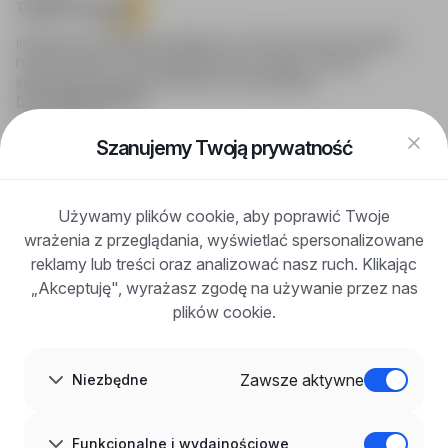
infoPraca.pl zapewnia dostęp do nowoczesnych narzędzi
rekrutacyjnych i wyszukiwania pracy online, oferując
skuteczne wsparcie rekruterom i kandydatom.
DLA KANDYDATÓW
Pokaż oferty
FAQ
Szanujemy Twoją prywatność
Zaloguj się
Zarejestruj się
Blog
Używamy plików cookie, aby poprawić Twoje
DLA PRACODAWCÓW
wrażenia z przeglądania, wyświetlać spersonalizowane
Dla pracodawców
Korzyści z publikacji
reklamy lub treści oraz analizować nasz ruch. Klikając
FAQ
„Akceptuję", wyrażasz zgodę na używanie przez nas
Zarejestruj się
plików cookie.
Blog dla pracodawców
O NAS
O nas
Zawsze aktywne
Niezbędne
Partnerzy
Kariera
Kontakt
Mapa strony
Funkcjonalne i wydajnościowe