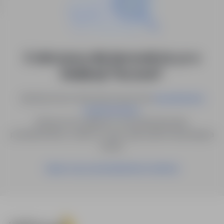
0 ofert pracy dla: kierownik ds. pr w
lokalizacji "Szczecin"
Spróbuj innych słów kluczowych lub
wyszukiwanie
.
zaawansowane
Możesz też zapisać to wyszukiwanie jako
powiadomienie, a damy Ci znać, gdy pojawi się pasująca
oferta.
Zapisz się na powiadomienia mailowe