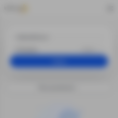
Praca - kierow
+25 km
Szukaj
Filtry wyszukiwania