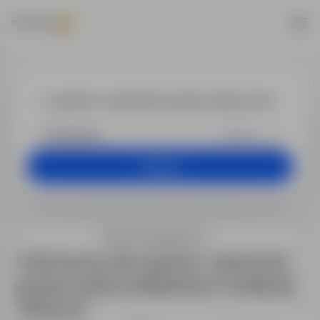
Praca - operat
+25 km
Szukaj
Filtry wyszukiwania
1 oferta pracy dla: operator / operatorka
sprzętu (walec/rozkładarka) w lokalizacji
"Rzeszów"