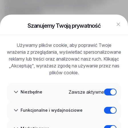
rekrutacyjnych i wyszukiwania pracy online, oferując
skuteczne wsparcie rekruterom i kandydatom.
DLA KANDYDATÓW
Pokaż oferty
FAQ
Szanujemy Twoją prywatność
Zaloguj się
Zarejestruj się
Blog
Używamy plików cookie, aby poprawić Twoje
DLA PRACODAWCÓW
wrażenia z przeglądania, wyświetlać spersonalizowane
Dla pracodawców
Korzyści z publikacji
reklamy lub treści oraz analizować nasz ruch. Klikając
FAQ
„Akceptuję", wyrażasz zgodę na używanie przez nas
Zarejestruj się
plików cookie.
Blog dla pracodawców
O NAS
O nas
Zawsze aktywne
Niezbędne
Partnerzy
Kariera
Kontakt
Mapa strony
Funkcjonalne i wydajnościowe
Informacje korporacyjne
RODO w infoPraca.pl
JĘZYK