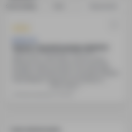
Sortuj według:
Data
Dopasowanie
Budimex SA
Operator / Operatorka sprzętu rozkładarka
Rzeszów, podkarpackie
Pełny etat
Miejsce pracy: cała Polska. Umowa o pracę.
Bezpłatny obiad na budowie. Busy dla brygad.
Bezpłatne zakwaterowanie w przypadku delegacji.
Karta Multisport. Wsparcie psychologiczne.
Pokaż więcej
Możliwość udziału w szkoleniach branżowych.
Dofinansowanie do roboczych okularów
Ostatnia aktualizacja: 4 dni temu
korekcyjnych. Grupowe ubezpieczenie na życie
UNIQA. Prywatna opieka medyczna w Medicover
(w tym opieka stomatologiczna). Program
poleceń…
Często zadawane pytania