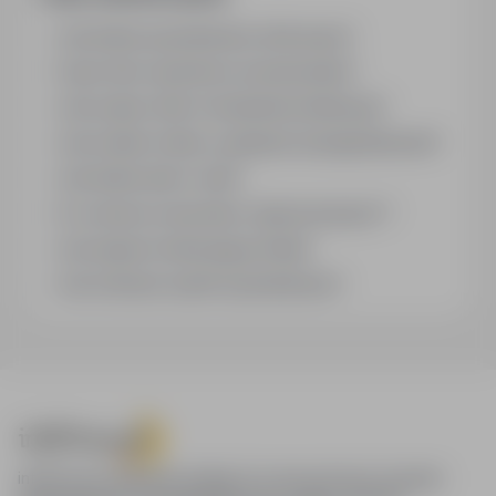
Jak działa wyszukiwanie ofert pracy?
Czym różni się branża od stanowiska?
Jak szukać ofert w konkretnej lokalizacji?
Jak znaleźć oferty z podanym wynagrodzeniem?
Jak działa alert e-mail?
Co oznacza oznaczenie „Sponsorowana"?
Jak zapisać interesującą ofertę?
Jak sortować wyniki wyszukiwania?
infoPraca.pl zapewnia dostęp do nowoczesnych narzędzi