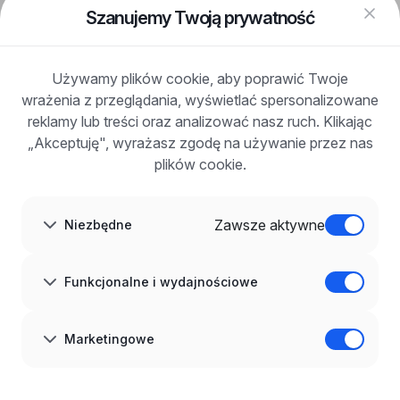
FAQ
Szanujemy Twoją prywatność
Zaloguj się
Zarejestruj się
Blog
Używamy plików cookie, aby poprawić Twoje
DLA PRACODAWCÓW
wrażenia z przeglądania, wyświetlać spersonalizowane
Dla pracodawców
Korzyści z publikacji
reklamy lub treści oraz analizować nasz ruch. Klikając
FAQ
„Akceptuję", wyrażasz zgodę na używanie przez nas
Zarejestruj się
plików cookie.
Blog dla pracodawców
O NAS
O nas
Zawsze aktywne
Niezbędne
Partnerzy
Kariera
Kontakt
Mapa strony
Funkcjonalne i wydajnościowe
Informacje korporacyjne
RODO w infoPraca.pl
JĘZYK
Marketingowe
Polski
DOŁĄCZ DO NAS