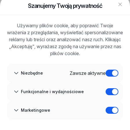
FAQ
Szanujemy Twoją prywatność
Zaloguj się
Zarejestruj się
Blog
Używamy plików cookie, aby poprawić Twoje
DLA PRACODAWCÓW
wrażenia z przeglądania, wyświetlać spersonalizowane
Dla pracodawców
Korzyści z publikacji
reklamy lub treści oraz analizować nasz ruch. Klikając
FAQ
„Akceptuję", wyrażasz zgodę na używanie przez nas
Zarejestruj się
plików cookie.
Blog dla pracodawców
O NAS
O nas
Zawsze aktywne
Niezbędne
Partnerzy
Kariera
Kontakt
Mapa strony
Funkcjonalne i wydajnościowe
Informacje korporacyjne
RODO w infoPraca.pl
JĘZYK
Marketingowe
Polski
DOŁĄCZ DO NAS