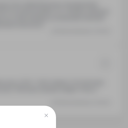
żowej. Praca zdalna/hybrydowa. Wynagrodzenie:
000 PLN, premia kwartalna: 4%. Oferujemy atrakcyjny
yczny model współpracy, profesjonalne wdrożenie
arzeniach branżowych.
Ostatnia aktualizacja: 3 dni temu
ny pracy: 22:30 - 04:00. Stawka: 31,40 zł/h brutto.
 pracy. Oferowane szkolenie wstępne. Praca w
Ostatnia aktualizacja: 3 dni temu