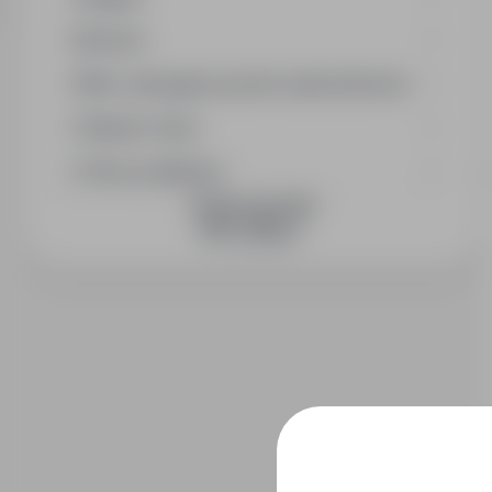
Branża
Min. wymagany poziom wykształcenia
Wymiar etatu
Okres publikacji
DOŁĄCZ DO NAS