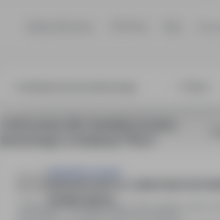
Szukaj ofert pracy
TOP Firmy
Blog
Dla p
żer procesu b
2 oferty pracy dla: menedżer procesu
So
biznesowego w lokalizacji "Płock"
PRUDENTIAL POLSKA
MANAGER ZESPOŁU / LIDER STRUKTURY SPR
ubezpieczeniowa
Warszawa, Rawa Mazowiecka, Płock, Radom, Łomża, m
15 000PLN - 22 000PLN / Miesięcznie (Brutto)