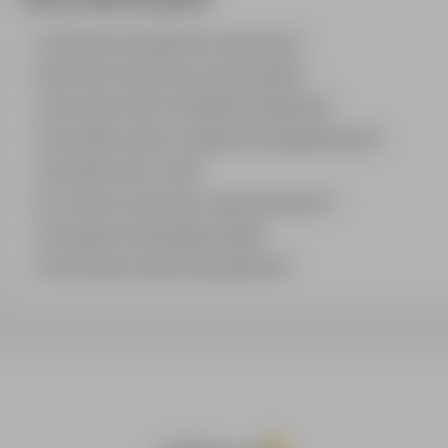
Jak działa wyszukiwanie ofert pracy?
Czym różni się branża od stanowiska?
Jak szukać ofert w konkretnej lokalizacji?
Jak znaleźć oferty z podanym wynagrodzeniem?
Jak działa alert e-mail?
Co oznacza oznaczenie „Sponsorowana"?
Jak zapisać interesującą ofertę?
Jak sortować wyniki wyszukiwania?