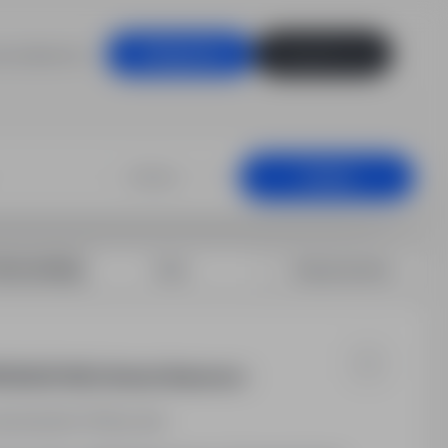
racodawców
Zaloguj się
Zarejestruj się
iznesowego, Pł
+25 km
Szukaj
rtuj według:
Data
Dopasowanie
ZEDAŻOWEJ Branża finansowo-
azowieckie
Pełny etat