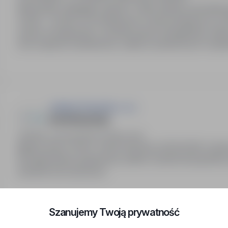
Stanowisko: Manager zespołu / Lider struktury sprzeda
15,000 - 22,000 PLN miesięcznie. Premia miesięczna: 2,
system wynagrodzeń, wysokie premie managerskie, elast
oraz wsparcie szkoleniowe, udział w prestiżowych wyd
Jobman Group Sp. z o.o.
Inwentaryzacja
Płock, mazowieckie
Pełny etat
Miejsce pracy: Płock. Termin zlecenia: 28.08.2026. Godzi
Wynagrodzenie tygodniowe, płatne od pierwszej godziny
systemie tymczasowym.
Szanujemy Twoją prywatność