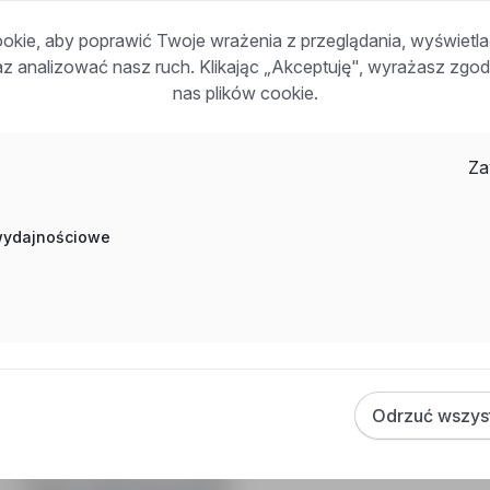
Inne ciekawe oferty w kategorii - Praca kadra-
kie, aby poprawić Twoje wrażenia z przeglądania, wyświetl
raz analizować nasz ruch. Klikając „Akceptuję", wyrażasz zg
zarzadzajaca
nas plików cookie.
Praca Dyrektor Generalny Bydgoszcz
Praca Kierownik Komórki Organizacyjnej Wrocław
Praca Dyrektor Biura Zarządu Warszawa
Za
Praca Dyrektor Rozwoju Biznesu Bydgoszcz
Praca Dyrektor Ds. Wsparcia Sprzedaży Olsztyn
 wydajnościowe
Praca Kierownik Zespołu Wrocław
Praca Kierownik Utrzymania Ruchu Sulechów
Praca Kierownik Działu Konstrukcyjnego Rzeszów
Praca Kierownik Utrzymania Ruchu Mińsk Mazowiecki
Praca Kierownik Utrzymania Ruchu Nowa Schodnia
Odrzuć wszys
Często zadawane pytania