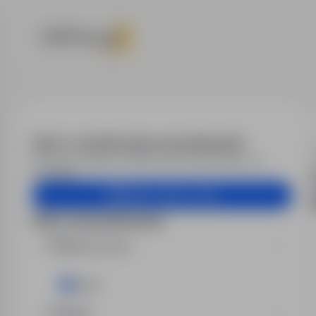
Praca - mened
Alert e-mail dla tego wyszukiwania?
Otrzymuj podobne oferty pracy bezpośrednio na
skrzynkę.
Utwórz alert e-mail
Filtry wyszukiwania
Miejsce pracy
Płock
Region