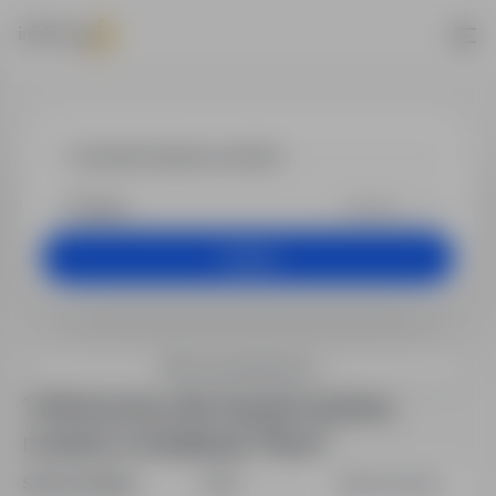
Praca - inżyn
+25 km
Szukaj
Filtry wyszukiwania
1 oferta pracy dla: inżynier budowy
mostów w lokalizacji "Płock"
Sortuj według:
Data
Dopasowanie