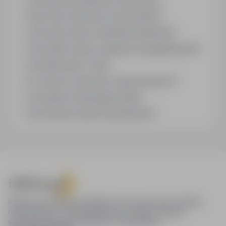
Jak działa wyszukiwanie ofert pracy?
Czym różni się branża od stanowiska?
Jak szukać ofert w konkretnej lokalizacji?
Jak znaleźć oferty z podanym wynagrodzeniem?
Jak działa alert e-mail?
Co oznacza oznaczenie „Sponsorowana"?
Jak zapisać interesującą ofertę?
Jak sortować wyniki wyszukiwania?
infoPraca.pl zapewnia dostęp do nowoczesnych narzędzi
rekrutacyjnych i wyszukiwania pracy online, oferując
skuteczne wsparcie rekruterom i kandydatom.