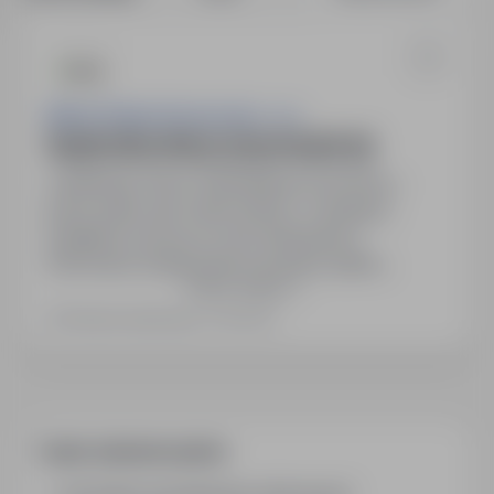
Aldesa Polska Services Sp. z o.o.
Inżynier Mechanik ds. Rozruchu (k/m/n)
Płock 09-411, mazowieckie
Pełny etat
Lokalizacja: Płock. Zatrudnienie na umowę o
pracę, pełen etat. Okres próbny: 3 miesiące,
następnie umowa na czas nieokreślony.
Oferowane świadczenia: prywatna opieka
Pokaż więcej
medyczna w Luxmedzie, karta sportowa
Multisport, ubezpieczenie na życie w Nationale
Ostatnia aktualizacja: 3 dni temu
Nederlanden. Możliwość rozwoju zawodowego w
międzynarodowym środowisku, udział w dużej
inwestycji przemysłowej.
Często zadawane pytania