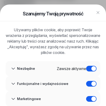
DLA KANDYDATÓW
Pokaż oferty
FAQ
Szanujemy Twoją prywatność
Zaloguj się
Zarejestruj się
Blog
Używamy plików cookie, aby poprawić Twoje
DLA PRACODAWCÓW
wrażenia z przeglądania, wyświetlać spersonalizowane
Dla pracodawców
Korzyści z publikacji
reklamy lub treści oraz analizować nasz ruch. Klikając
FAQ
„Akceptuję", wyrażasz zgodę na używanie przez nas
Zarejestruj się
plików cookie.
Blog dla pracodawców
O NAS
O nas
Zawsze aktywne
Niezbędne
Partnerzy
Kariera
Kontakt
Mapa strony
Funkcjonalne i wydajnościowe
Informacje korporacyjne
RODO w infoPraca.pl
JĘZYK
Marketingowe
Polski