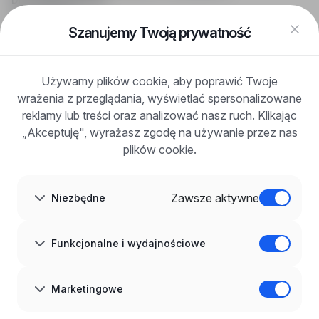
Pokaż oferty
FAQ
Szanujemy Twoją prywatność
Zaloguj się
Zarejestruj się
Blog
Używamy plików cookie, aby poprawić Twoje
DLA PRACODAWCÓW
wrażenia z przeglądania, wyświetlać spersonalizowane
Dla pracodawców
Korzyści z publikacji
reklamy lub treści oraz analizować nasz ruch. Klikając
FAQ
„Akceptuję", wyrażasz zgodę na używanie przez nas
Zarejestruj się
plików cookie.
Blog dla pracodawców
O NAS
O nas
Zawsze aktywne
Niezbędne
Partnerzy
Kariera
Kontakt
Mapa strony
Funkcjonalne i wydajnościowe
Informacje korporacyjne
RODO w infoPraca.pl
JĘZYK
Marketingowe
Polski