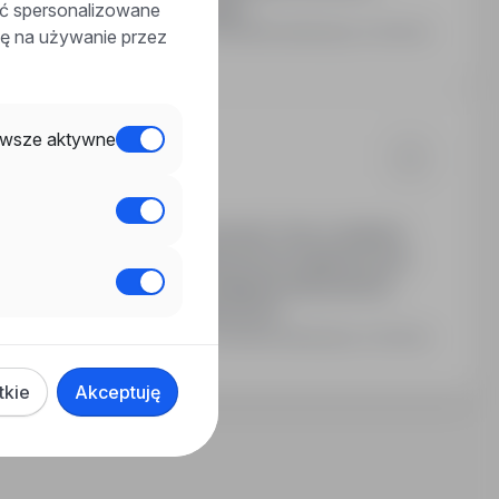
ką Dyrektora i organizuje jego…
ać spersonalizowane
Ostatnia aktualizacja: 2 dni temu
odę na używanie przez
wsze aktywne
długość doświadczenia: powyżej 1 roku w kadrach
wymaganymi wyjazdami krajowymi lub zagranicznymi
ełnosprawnościami. Miejsce składania dokumentów:
, Warszawa. Termin: do 2026-08-20.
Ostatnia aktualizacja: 2 dni temu
tkie
Akceptuję