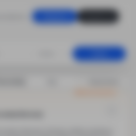
racodawców
Zaloguj się
Zarejestruj się
wisu, Otwock
+25 km
Szukaj
rtuj według:
Data
Dopasowanie
Oferta wyróżniona
onalnej i Rekrutacji
sonalnej i Rekrutacji. Oferujemy stabilną współpracę