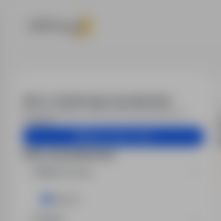
Praca - praco
Alert e-mail dla tego wyszukiwania?
Otrzymuj podobne oferty pracy bezpośrednio na
skrzynkę.
Utwórz alert e-mail
Filtry wyszukiwania
Miejsce pracy
Otwock
Region