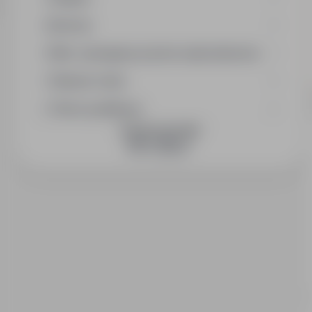
Branża
Min. wymagany poziom wykształcenia
Wymiar etatu
Okres publikacji
DOŁĄCZ DO NAS