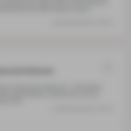
narzędzia pracy (laptop, telefon), wdrożenie oraz
wiadczenia oraz realna ścieżka rozwoju w
Ostatnia aktualizacja: 4 dni temu
i pracy (k/m) | Warszawa
zawa. Godziny pracy elastyczne - 4-8h dziennie,
ity: pakiet Multisport, ubezpieczenie na życie
rach firmy.
Ostatnia aktualizacja: 2 dni temu