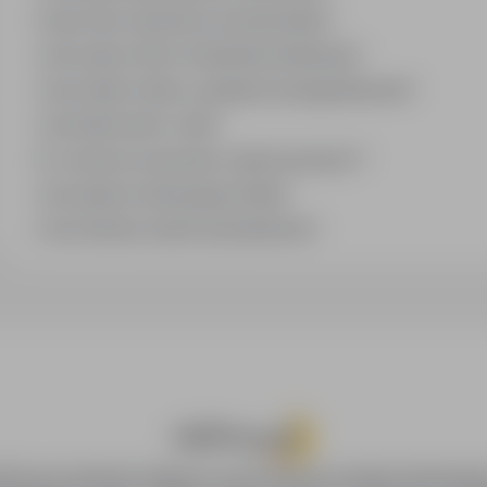
Czym różni się branża od stanowiska?
Jak szukać ofert w konkretnej lokalizacji?
Jak znaleźć oferty z podanym wynagrodzeniem?
Jak działa alert e-mail?
Co oznacza oznaczenie „Sponsorowana"?
Jak zapisać interesującą ofertę?
Jak sortować wyniki wyszukiwania?
oPraca.pl zapewnia dostęp do nowoczesnych narzędzi rekrutacyjny