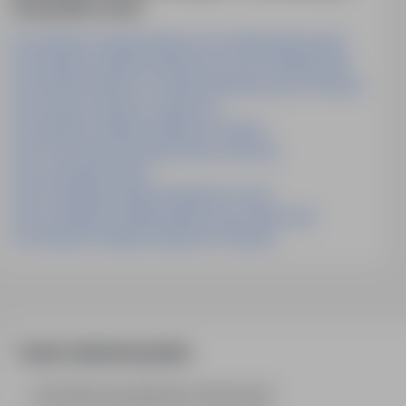
utrzymanie-serwis
Praca Monter Instalacji Elektrycznych Mińsk Mazowiecki
Praca Monter Instalacji Sanitarnych Gorzów Wielkopolski
Praca Monter Maszyn I Urządzeń Mechanicznych Szwecja
Praca ślusarz Spawacz Legionowo
Praca Monter Instalacji Sanitarnych Olsztyn
Praca Pracownik Utrzymania Ruchu Wrocław
Praca Hydraulik Austria
Praca Projektant Instalacji Sanitarnych Łódź
Praca Projektant Instalacji Elektrycznych Warszawa
Praca Monter Instalacji Sanitarnych Holandia
Często zadawane pytania
Jak działa wyszukiwanie ofert pracy?