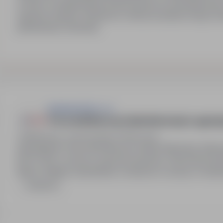
w firmie, wynagrodzenie dostosowane do doświadczenia, 
wsparcie zespołu. Możliwość zdobycia praktycznego doś
administracji i rekrutacji.
Asistwork Sp z o.o.
Pracownik Biurowy Działu Rekrutacji w agencj
Warszawa, mazowieckie
Pełny etat
Zatrudnienie: Pracownik Biurowy Działu Rekrutacji, Wars
8:00-16:00. Umowa o pracę lub zlecenie. Oferowane benef
Warta. Stabilne zatrudnienie, możliwość rozwoju w struktu
Zadzwoń