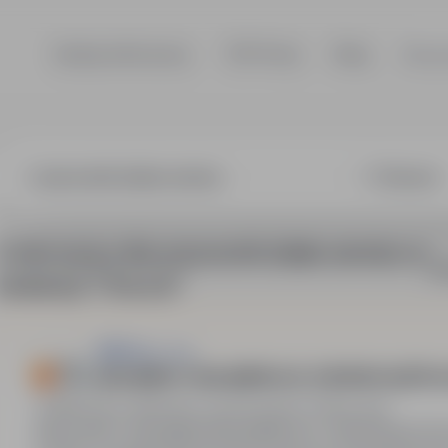
Szukaj ofert pracy
TOP Firmy
Blog
Dla p
wnik działu ser
5 ofert pracy dla: pracownik działu serwisu w
So
lokalizacji "Otwock"
FMP Sp. z o.o.
Specjalista / Specjalistka ds. Administracji Pers
Warszawa, Mokotów, mazowieckie
Pełny etat
Stanowisko: Specjalista/Specjalistka ds. Administracji Per