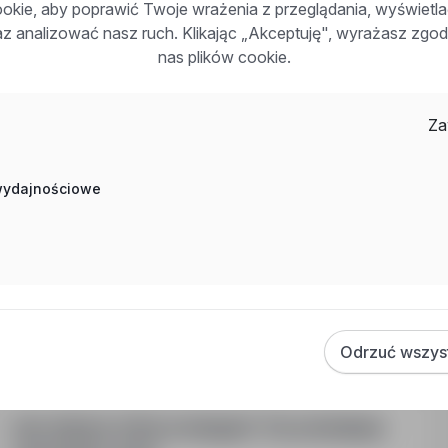
podróże służbowe Dyrektora, prowadzi obsługę asystenc
kie, aby poprawić Twoje wrażenia z przeglądania, wyświetl
raz analizować nasz ruch. Klikając „Akceptuję", wyrażasz zg
nas plików cookie.
Za
Ministerstwo Obrony Narodowej w Warszawie
specjalista/specjalistka
Warszawa, mazowieckie
Pełny etat
 wydajnościowe
Stanowisko: specjalista/specjalistka w MON. Wymagana 
lub mobilizacyjnych. Praca administracyjno-biurowa, z 
(3-4 razy w roku, 1-4 dni). Preferencje dla osób z niep
Ministerstwo Obrony Narodowej, Al. Niepodległości 218
Odrzuć wszys
Inne ciekawe oferty w kategorii - Praca instalacje-