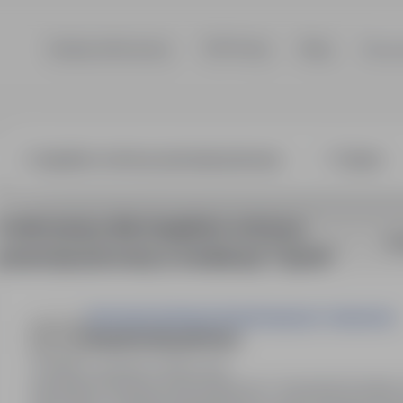
Szukaj ofert pracy
TOP Firmy
Blog
Dla p
ktor ochrony pr
5 ofert pracy dla: inspektor ochrony
So
przeciwpożarowej w lokalizacji "Opole"
Generalna Dyrekcja Dróg Krajowych i Autostrad
inspektor/inspektorka
Opole, opolskie
Pełny etat
Generalna Dyrekcja Dróg Krajowych i Autostrad Dyrekt