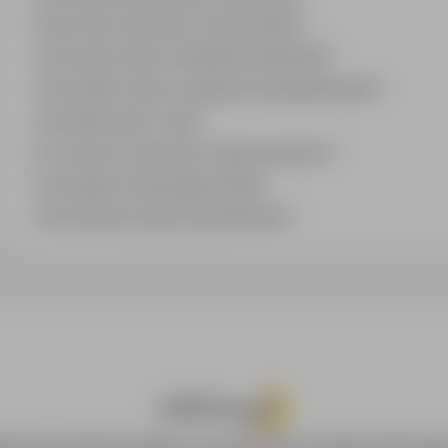
Czym różni się branża od stanowiska?
Jak szukać ofert w konkretnej lokalizacji?
Jak znaleźć oferty z podanym wynagrodzeniem?
Jak działa alert e-mail?
Co oznacza oznaczenie „Sponsorowana"?
Jak zapisać interesującą ofertę?
Jak sortować wyniki wyszukiwania?
oPraca.pl zapewnia dostęp do nowoczesnych narzędzi rekrutacyjny