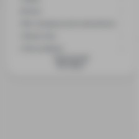
Branża
Min. wymagany poziom wykształcenia
Wymiar etatu
Okres publikacji
DOŁĄCZ DO NAS