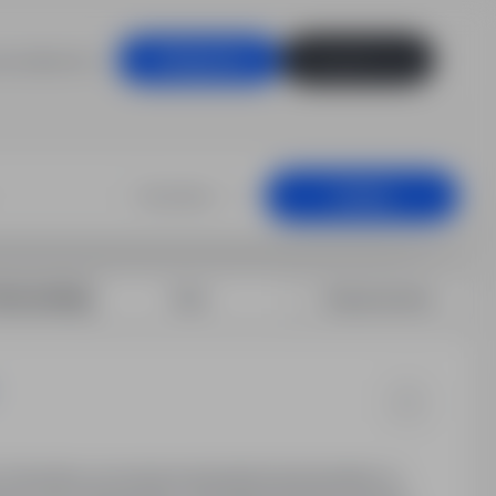
racodawców
Zaloguj się
Zarejestruj się
zeciwpożarowej
Dowolna
Szukaj
rtuj według:
Data
Dopasowanie
or Generalny poszukuje kandydatów\kandydatek na