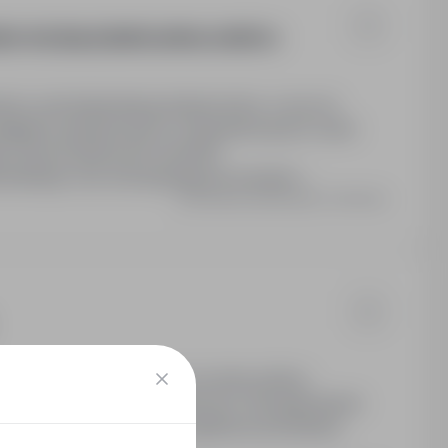
U W DZIALE EKSPLOATACJI DRÓG I
eglądów gwarancyjnych i pogwarancyjnych robót
go nad prowadzonymi robotami
owlanego oraz obowiązującymi normami i
Ostatnia aktualizacja: 3 dni temu
aj umowy: Umowa o pracę na okres próbny.
nie o stopniu niepełnosprawności. Wynagrodzenie
cję wsparcia osób ze szczególnymi potrzebami,