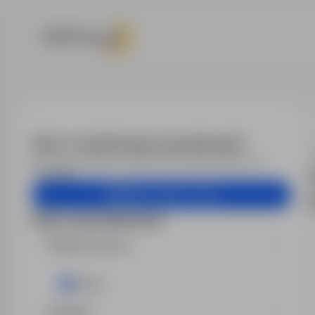
Praca - inspe
Alert e-mail dla tego wyszukiwania?
Otrzymuj podobne oferty pracy bezpośrednio na
skrzynkę.
Utwórz alert e-mail
Filtry wyszukiwania
Miejsce pracy
Opole
Region