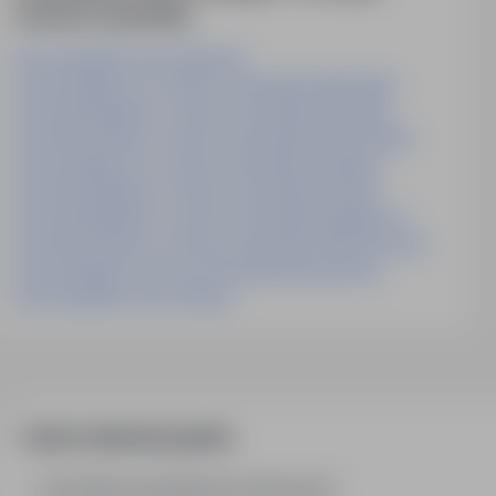
ochrona-srodowiska
Praca Inspektor Pracy Katowice
Praca Inspektor Ds. Ochrony środowiska Włocławek
Praca Specjalista Ds. Ochrony środowiska Wrocław
Praca Kierownik Ds. Ochrony środowiska I Bhp Olsztyn
Praca Inspektor Ds. Ochrony środowiska Holandia
Praca Specjalista Ds. Ochrony środowiska Olsztyn
Praca Specjalista Ds. Ochrony środowiska Bydgoszcz
Praca Kierownik Ds. Ochrony środowiska I Bhp Szczecin
Praca Inspektor Ochrony Przeciwpożarowej Łódź
Praca Inspektor Pracy Olsztyn
Często zadawane pytania
Jak działa wyszukiwanie ofert pracy?