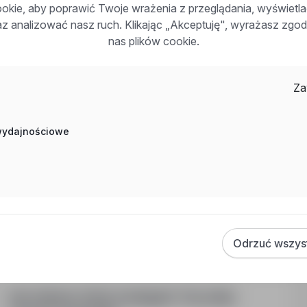
obsługę administracyjną oraz współorganizację szkoleń i
kie, aby poprawić Twoje wrażenia z przeglądania, wyświetl
raz analizować nasz ruch. Klikając „Akceptuję", wyrażasz zg
nas plików cookie.
Miejski Zarząd Lokali Komunalnych w Opolu
Za
OFERTA KONKURSOWA - ST. DS. TECHNIC
Opole, opolskie
Pełny etat
 wydajnościowe
Numer oferty: StPr/26/1171Obowiązki:1. planowanie remontów bieżących i konserwacji w lokalach i budynkach
stanowiących współwłasność Gminy współwłasność Gminy O
przedkładanie do zatwierdzenia Prezydentowi Miasta pla
stanowiących własność Gminy Opole, Skarbu Państwa or
Zadzwoń
Odrzuć wszys
Inne ciekawe oferty w kategorii - Praca bhp-