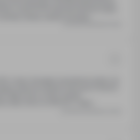
ństwa ruchu drogowego w Wydziale Bezpieczeństwa
 w Opolu 00-874 Warszawa Wronia 53 Zakres
 stanowisku pracy: Sprawdza, weryfikuje, opiniuje, analizuje i konsultuje…
Ostatnia aktualizacja: Dzisiaj
KWP w Opolu. Wymagane wykształcenie średnie i min.
ymagana znajomość przepisów dotyczących finansów
ami. Miejsce pracy w Opolu, budynek
nty należy złożyć do 2026-08-17. Nabór
Ostatnia aktualizacja: wczoraj