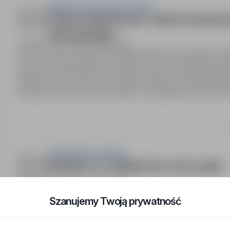
Miejski Zarząd Dróg w Opolu
OFERTA KONKURSOWA - INSPEKTOR NADZOR
MOSTÓW (M/K)
Opole, opolskie
Pełny etat
Numer oferty: StPr/26/1349Obowiązki:wykonywanie nadzoru nad eksploatacją dróg/mostów, w tym ich
budową, modernizacją i remontem oraz prowadzenie prz
drogowych/mostowych; pełnienie nadzoru inwestorskie
drogowymi/mostowymi, zgodnie z przepisami prawa bud
specyfikacjami technicznymi…
Politechnika Opolska
REFERENT DS. ADMINISTRACYJNYCH (M/K)
Opole, opolskie
Pełny etat
Miejsce pracy: ul. Prószkowska 76, 45-758 Opole. Rodz
Szanujemy Twoją prywatność
Wymagana dokumentacja: CV, list motywacyjny, orzecze
brutto + dodatek stażowy. Obowiązki obejmują koordyna