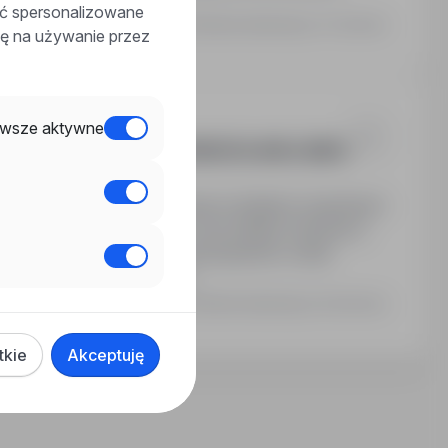
 wydarzeń.
ać spersonalizowane
Ostatnia aktualizacja: 27 dni temu
odę na używanie przez
wsze aktywne
ZNYCH W BRANŻY OGÓLNOBUDOLANEJ (M/K)
pole w rejonie I, II i III oraz Skarbu Państwa,2.
nów remontów i konserwacji budynków i lokali
az infrastruktury terenów…
Ostatnia aktualizacja: 29 dni temu
tkie
Akceptuję