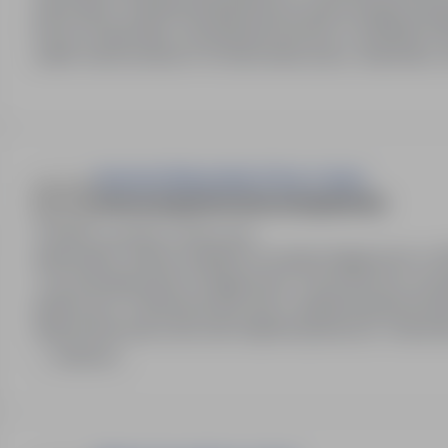
stanowisko: inspektor/inspektorka do spraw bezpiecze
Ruchu Drogowego i Zarządzania Ruchem w Oddziale GDDKiA
zadań wykonywanych na
Komenda Wojewódzka Policji w Opolu
starszy inspektor/starsza inspektorka
Opole, opolskie
Pełny etat
Stanowisko: starszy inspektor do spraw księgowości w 
1 rok doświadczenia w księgowości. Praca biurowa, w
publicznych. Preferencje dla osób z niepełnosprawności
nieprzystosowany dla osób niepełnosprawnych. Dokume
rozpoczyna się…
Zadzwoń